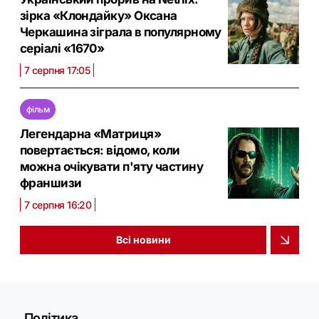
зірка «Клондайку» Оксана
Черкашина зіграла в популярному
серіалі «1670»
7 серпня 17:05
фільм
Легендарна «Матриця»
повертається: відомо, коли
можна очікувати п'яту частину
франшизи
7 серпня 16:20
Всі новини
Політика