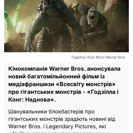
Годзілла і Конг. Фото: Warner Bros
Кінокомпанія Warner Bros. анонсувала
новий багатомільйонний фільм із
медіафраншизи «Всесвіту монстрів»
про гігантських монстрів - «Годзілла і
Конг: Наднова».
Шанувальники блокбастерів про
гігантських монстрів зрадіють новині від
Warner Bros. і Legendary Pictures, які