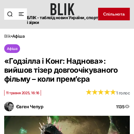
Спільнота
БЛІК - таблоїд новин України, спорт
і зірки
blik
афіша
Афіша
«‎Годзілла і Конг: Наднова»:
вийшов тізер довгоочікуваного
фільму – коли прем’єра
★
★
★
★
★
★
★
★
★
★
1 голос
11 травня 2025, 16:16
Євген Чепур
1135