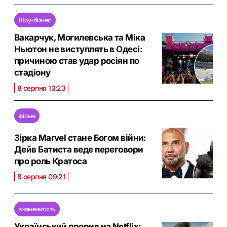
Шоу-бізнес
Вакарчук, Могилевська та Міка
Ньютон не виступлять в Одесі:
причиною став удар росіян по
стадіону
8 серпня 13:23
фільм
Зірка Marvel стане Богом війни:
Дейв Батиста веде переговори
про роль Кратоса
8 серпня 09:21
знаменитість
Український прорив на Netflix: