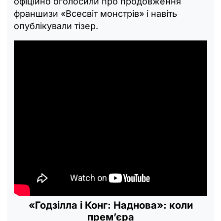
офіційно оголосили про продовження
франшизи «Всесвіт монстрів» і навіть
опублікували тізер.
«‎Годзілла і Конг: Наднова»: коли
прем’єра