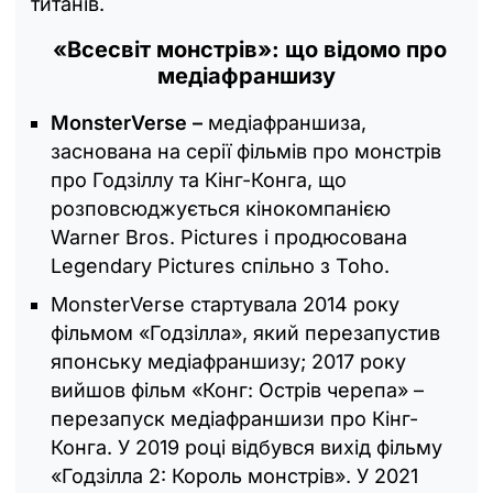
титанів.
«Всесвіт монстрів»: що відомо про
медіафраншизу
MonsterVerse –
медіафраншиза,
заснована на серії фільмів про монстрів
про Годзіллу та Кінг-Конга, що
розповсюджується кінокомпанією
Warner Bros. Pictures і продюсована
Legendary Pictures спільно з Toho.
MonsterVerse стартувала 2014 року
фільмом «Годзілла», який перезапустив
японську медіафраншизу; 2017 року
вийшов фільм «Конг: Острів черепа» –
перезапуск медіафраншизи про Кінг-
Конга. У 2019 році відбувся вихід фільму
«Годзілла 2: Король монстрів». У 2021