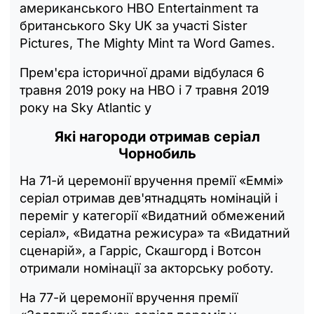
американського HBO Entertainment та
британського Sky UK за участі Sister
Pictures, The Mighty Mint та Word Games.
Прем'єра історичної драми відбулася 6
травня 2019 року на HBO і 7 травня 2019
року на Sky Atlantic у
Які нагороди отримав серіал
Чорнобиль
На 71-й церемонії вручення премії «Еммі»
серіал отримав дев'ятнадцять номінацій і
переміг у категорії «Видатний обмежений
серіал», «Видатна режисура» та «Видатний
сценарій», а Гарріс, Скашгорд і Вотсон
отримали номінації за акторську роботу.
На 77-й церемонії вручення премії