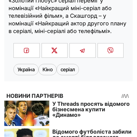
«Золотий глобус» серіал переміг у
номінації «Найкращий міні-серіал або
телевізійний фільм», а Скашгорд – у
номінації «Найкращий актор другого плану
в серіалі, міні-серіалі або телефільмі».
Україна
Кіно
серіал