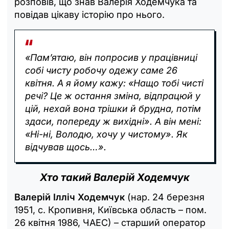
розповів, що знав Валерія Ходемчука та
повідав цікаву історію про нього.
«Пам’ятаю, він попросив у працівниці
собі чисту робочу одежу саме 26
квітня. А я йому кажу: «Нащо тобі чисті
речі? Це ж остання зміна, відпрацюй у
цій, нехай вона трішки й брудна, потім
здаси, попереду ж вихідні». А він мені:
«Ні-ні, Володю, хочу у чистому». Як
відчував щось…».
Хто такий Валерій Ходемчук
Валерій Ілліч Ходемчук
(нар. 24 березня
1951, с. Кропивня, Київська область – пом.
26 квітня 1986, ЧАЕС) – старший оператор