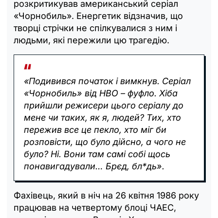
розкритикував американський серіал
«Чорнобиль». Енергетик відзначив, що
творці стрічки не спілкувалися з ним і
людьми, які пережили цю трагедію.
«Подивився початок і вимкнув. Серіал
«Чорнобиль» від НВО – фуфло. Хіба
прийшли режисери цього серіалу до
мене чи таких, як я, людей? Тих, хто
пережив все це пекло, хто міг би
розповісти, що було дійсно, а чого не
було? Ні. Вони там самі собі щось
понавигадували… Брєд, бл*дь».
Фахівець, який в ніч на 26 квітня 1986 року
працював на четвертому блоці ЧАЕС,