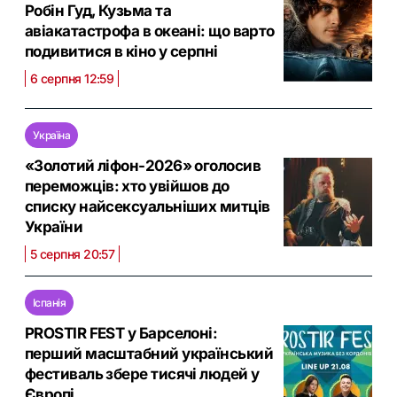
Робін Гуд, Кузьма та
авіакатастрофа в океані: що варто
подивитися в кіно у серпні
6 серпня 12:59
Україна
«Золотий ліфон-2026» оголосив
переможців: хто увійшов до
списку найсексуальніших митців
України
5 серпня 20:57
Іспанія
PROSTIR FEST у Барселоні:
перший масштабний український
фестиваль збере тисячі людей у
Європі