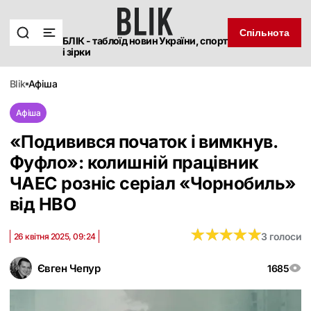
Спільнота
БЛІК - таблоїд новин України, спорт
і зірки
blik
афіша
Афіша
«Подивився початок і вимкнув.
Фуфло»: колишній працівник
ЧАЕС розніс серіал «Чорнобиль»
від НВО
★
★
★
★
★
★
★
★
★
★
3 голоси
26 квітня 2025, 09:24
Євген Чепур
1685