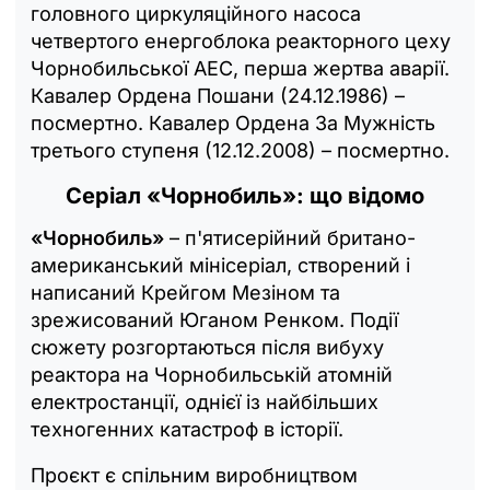
головного циркуляційного насоса
четвертого енергоблока реакторного цеху
Чорнобильської АЕС, перша жертва аварії.
Кавалер Ордена Пошани (24.12.1986) –
посмертно. Кавалер Ордена За Мужність
третього ступеня (12.12.2008) – посмертно.
Серіал «Чорнобиль»: що відомо
«Чорнобиль»
– п'ятисерійний британо-
американський мінісеріал, створений і
написаний Крейгом Мезіном та
зрежисований Юганом Ренком. Події
сюжету розгортаються після вибуху
реактора на Чорнобильській атомній
електростанції, однієї із найбільших
техногенних катастроф в історії.
Проєкт є спільним виробництвом