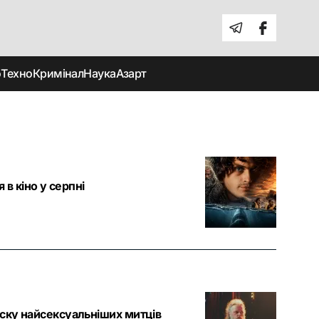
о
Техно
Кримінал
Наука
Азарт
 в кіно у серпні
ску найсексуальніших митців