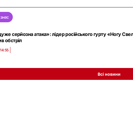
ізнес
дуже серйозна атака»: лідер російського гурту «Ногу Свело
в обстріл
 14:55
Всі новини