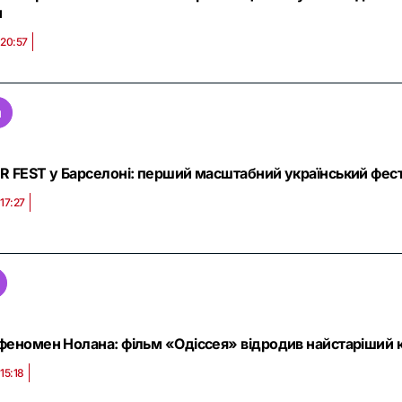
и
 20:57
я
R FEST у Барселоні: перший масштабний український фест
17:27
феномен Нолана: фільм «Одіссея» відродив найстаріший к
15:18