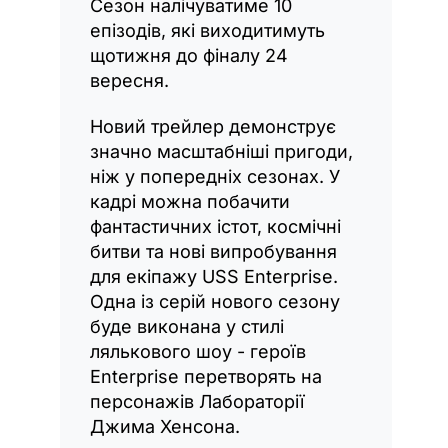
Сезон налічуватиме 10
епізодів, які виходитимуть
щотижня до фіналу 24
вересня.
Новий трейлер демонструє
значно масштабніші пригоди,
ніж у попередніх сезонах. У
кадрі можна побачити
фантастичних істот, космічні
битви та нові випробування
для екіпажу USS Enterprise.
Одна із серій нового сезону
буде виконана у стилі
лялькового шоу - героїв
Enterprise перетворять на
персонажів Лабораторії
Джима Хенсона.