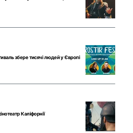
иваль збере тисячі людей у Європі
інотеатр Каліфорнії