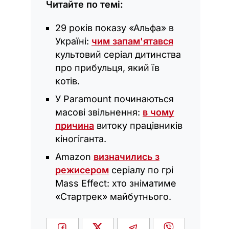
Читайте по темі:
29 років показу «Альфа» в
Україні:
чим запам'ятався
культовий серіал дитинства
про прибульця, який їв
котів.
У Paramount починаються
масові звільнення:
в чому
причина
витоку працівників
кіногіганта.
Amazon
визначились з
режисером
серіалу по грі
Mass Effect: хто зніматиме
«Стартрек» майбутнього.