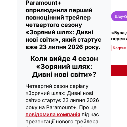
Paramount+
оприлюднила перший
повноцінний трейлер
Шоу-б
четвертого сезону
«Зоряний шлях: Дивні
«Була 
пережи
нові світи», який стартує
вже 23 липня 2026 року.
5 серпня
Коли вийде 4 сезон
«Зоряний шлях:
Дивні нові світи»?
Четвертий сезон серіалу
«Зоряний шлях: Дивні нові
світи» стартує 23 липня 2026
року на Paramount+. Про це
повідомила компанія
під час
презентації нового трейлера.