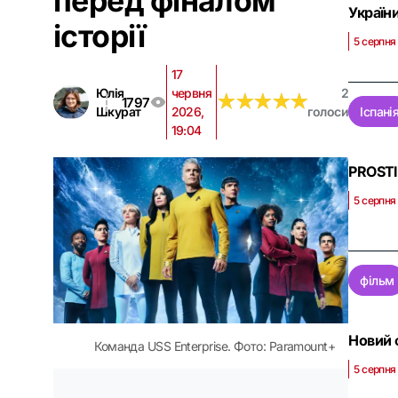
перед фіналом
Україн
історії
5 серпня
17
Юлія
червня
2
★
★
★
★
★
★
★
★
★
★
1797
Шкурат
2026,
голоси
Іспані
19:04
PROSTI
5 серпня 
фільм
Новий 
Команда USS Enterprise. Фото: Paramount+
5 серпня 