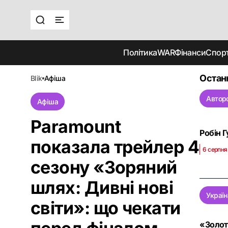
Політика
WAR
Фінанси
Спор
Остан
blik
афіша
Автор
Афіша
Paramount
Робін Г
показала трейлер 4
6 серпня
сезону «Зоряний
шлях: Дивні нові
Україн
світи»: що чекати
«Золот