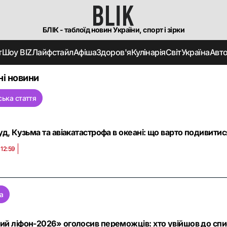
БЛІК - таблоїд новин України, спорт і зірки
т
Шоу BIZ
Лайфстайл
Афіша
Здоров'я
Кулінарія
Світ
Україна
Авт
ні новини
ська стаття
уд, Кузьма та авіакатастрофа в океані: що варто подивитися
 12:59
а
ий ліфон-2026» оголосив переможців: хто увійшов до спи