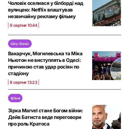
Чоловік оселився у білборді над
вулицею: Netflix влаштував
незвичайну рекламу фільму
9 серпня 10:44
Шоу-бізнес
Вакарчук, Могилевська та Міка
Ньютон не виступлять в Одесі:
причиною став удар росіян по
стадіону
8 серпня 13:23
фільм
Зірка Marvel стане Богом війни:
Дейв Батиста веде переговори
про роль Кратоса