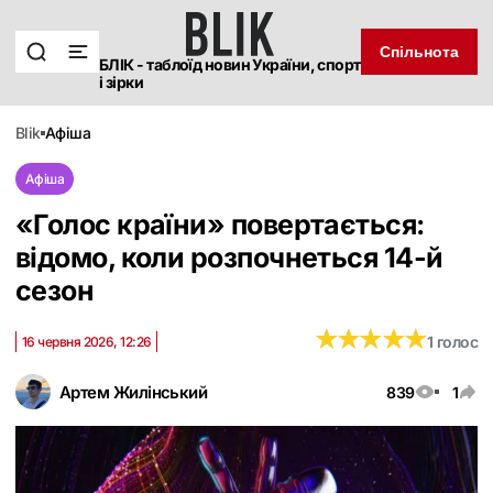
Спільнота
БЛІК - таблоїд новин України, спорт
і зірки
blik
афіша
Афіша
«Голос країни» повертається:
відомо, коли розпочнеться 14-й
сезон
★
★
★
★
★
★
★
★
★
★
1 голос
16 червня 2026, 12:26
Артем Жилінський
839
1