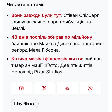
Читайте по темі:
Вони завжди були тут
: Стівен Спілберг
здивував заявою про прибульців на
Землі.
48 днів поспіль збирав по мільйону
:
байопік про Майкла Джексона повторив
рекорд Мела Гібсона.
Котяча мафія і філософія життя
: вийшов
тизер анімації «Ґатто: Дев'ять життів
Неро» від Pixar Studios.
Шоу-бізнес