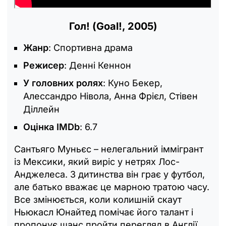
Гол! (Goal!, 2005)
Жанр
: Спортивна драма
Режисер
: Денні Кеннон
У головних ролях
: Куно Бекер,
Алессандро Нівола, Анна Фрієл, Стівен
Діллейн
Оцінка IMDb
: 6.7
Сантьяго Муньєс – нелегальний іммігрант
із Мексики, який виріс у нетрях Лос-
Анджелеса. З дитинства він грає у футбол,
але батько вважає це марною тратою часу.
Все змінюється, коли колишній скаут
Ньюкасл Юнайтед помічає його талант і
пропонує шанс пройти перегляд в Англії.