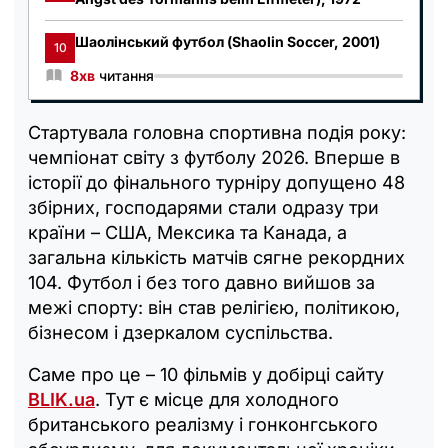
Шаолінський футбол (Shaolin Soccer, 2001)
10
8хв
читання
Стартувала головна спортивна подія року:
чемпіонат світу з футболу 2026. Вперше в
історії до фінального турніру допущено 48
збірних, господарями стали одразу три
країни – США, Мексика та Канада, а
загальна кількість матчів сягне рекордних
104. Футбол і без того давно вийшов за
межі спорту: він став релігією, політикою,
бізнесом і дзеркалом суспільства.
Саме про це – 10 фільмів у добірці сайту
BLIK.ua
. Тут є місце для холодного
британського реалізму і гонконгського