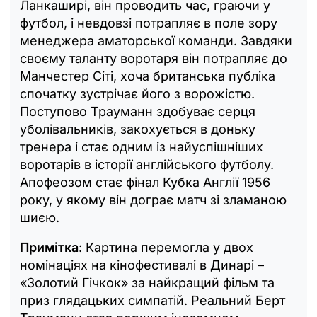
Ланкаширі, він проводить час, граючи у
футбол, і невдовзі потрапляє в поле зору
менеджера аматорської команди. Завдяки
своєму таланту воротаря він потрапляє до
Манчестер Сіті, хоча британська публіка
спочатку зустрічає його з ворожістю.
Поступово Трауманн здобуває серця
уболівальників, закохується в доньку
тренера і стає одним із найуспішніших
воротарів в історії англійського футболу.
Апофеозом стає фінал Кубка Англії 1956
року, у якому він дограє матч зі зламаною
шиєю.
Примітка
: Картина перемогла у двох
номінаціях на кінофестивалі в Динарі –
«Золотий Гічкок» за найкращий фільм та
приз глядацьких симпатій. Реальний Берт