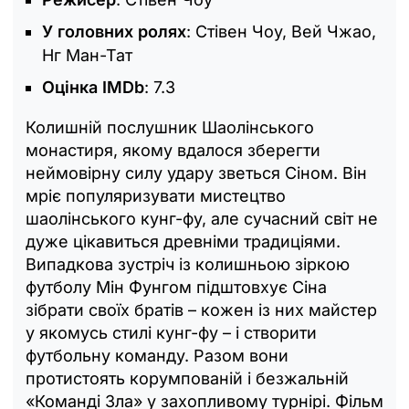
У головних ролях
: Стівен Чоу, Вей Чжао,
Нг Ман-Тат
Оцінка IMDb
: 7.3
Колишній послушник Шаолінського
монастиря, якому вдалося зберегти
неймовірну силу удару зветься Сіном. Він
мріє популяризувати мистецтво
шаолінського кунг-фу, але сучасний світ не
дуже цікавиться древніми традиціями.
Випадкова зустріч із колишньою зіркою
футболу Мін Фунгом підштовхує Сіна
зібрати своїх братів – кожен із них майстер
у якомусь стилі кунг-фу – і створити
футбольну команду. Разом вони
протистоять корумпованій і безжальній
«Команді Зла» у захопливому турнірі. Фільм