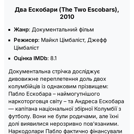
Два Ескобари (The Two Escobars),
2010
Жанр
: Документальний фільм
Режисер
: Майкл Цімбаліст, Джефф
Цімбаліст
Оцінка IMDb
: 8.1
Документальна стрічка досліджує
дивовижне переплетення доль двох
колумбійців із однаковим прізвищем:
Пабло Ескобара – наймогутнішого
наркоторговця світу – та Андреса Ескобара
— капітана національної збірної Колумбії з
футболу. Вони не були родичами, але їхні
долі виявилися нерозривно пов'язаними.
Наркодолари Пабло фактично фінансували