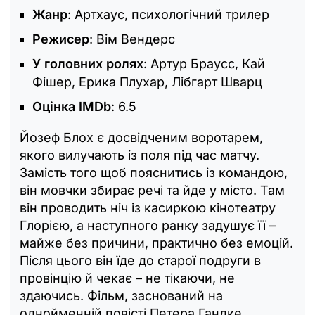
Жанр
: Артхаус, психологічний трилер
Режисер
: Вім Вендерс
У головних ролях
: Артур Браусс, Кай
Фішер, Ерика Плухар, Лібгарт Шварц
Оцінка IMDb
: 6.5
Йозеф Блох є досвідченим воротарем,
якого вилучають із поля під час матчу.
Замість того щоб пояснитись із командою,
він мовчки збирає речі та йде у місто. Там
він проводить ніч із касиркою кінотеатру
Глорією, а наступного ранку задушує її –
майже без причини, практично без емоцій.
Після цього він їде до старої подруги в
провінцію й чекає – не тікаючи, не
здаючись. Фільм, заснований на
однойменній повісті Петера Гандке,