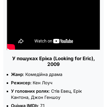
У пошуках Еріка (Looking for Eric),
2009
Жанр
: Комедійна драма
Режисер
: Кен Лоуч
У головних ролях
: Стів Евец, Ерік
Кантона, Джон Геншоу
Оцінка IMDb
: 7.1