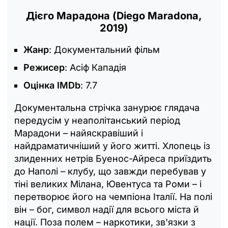
Дієго Марадона (Diego Maradona,
2019)
Жанр
: Документальний фільм
Режисер
: Асіф Кападія
Оцінка IMDb
: 7.7
Документальна стрічка занурює глядача
передусім у неаполітанський період
Марадони – найяскравіший і
найдраматичніший у його житті. Хлопець із
злиденних нетрів Буенос-Айреса приїздить
до Наполі – клубу, що завжди перебував у
тіні великих Мілана, Ювентуса та Роми – і
перетворює його на чемпіона Італії. На полі
він – бог, символ надії для всього міста й
нації. Поза полем – наркотики, зв'язки з