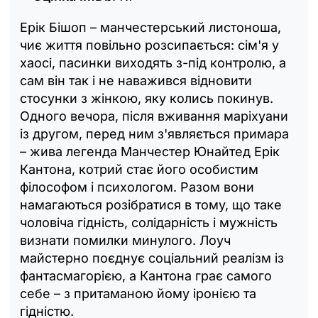
Ерік Бішоп – манчестерський листоноша,
чиє життя повільно розсипається: сім'я у
хаосі, пасинки виходять з-під контролю, а
сам він так і не наважився відновити
стосунки з жінкою, яку колись покинув.
Одного вечора, після вживання маріхуани
із другом, перед ним з'являється примара
– жива легенда Манчестер Юнайтед Ерік
Кантона, котрий стає його особистим
філософом і психологом. Разом вони
намагаються розібратися в тому, що таке
чоловіча гідність, солідарність і мужність
визнати помилки минулого. Лоуч
майстерно поєднує соціальний реалізм із
фантасмагорією, а Кантона грає самого
себе – з притаманою йому іронією та
гідністю.