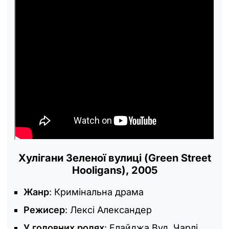
Хулігани Зеленої вулиці (Green Street
Hooligans), 2005
Жанр
: Кримінальна драма
Режисер
: Лексі Александер
У головних ролях
: Елайджа Вуд, Чарлі