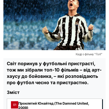
Кадр з фільму "Гол!"
Світ поринув у футбольні пристрасті,
тож ми зібрали топ-10 фільмів – від арт-
хаусу до бойовика, – які розповідають
про футбол чесно та пристрастно.
Зміст
Проклятий Юнайтед (The Damned United,
01
2009)