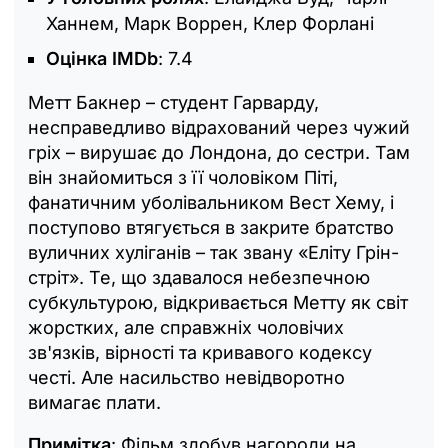
Ханнем, Марк Воррен, Клер Форлані
Оцінка IMDb
: 7.4
Метт Бакнер – студент Гарварду,
несправедливо відрахований через чужий
гріх – вирушає до Лондона, до сестри. Там
він знайомиться з її чоловіком Піті,
фанатичним уболівальником Вест Хему, і
поступово втягується в закрите братство
вуличних хуліганів – так звану «Еліту Грін-
стріт». Те, що здавалося небезпечною
субкультурою, відкривається Метту як світ
жорстких, але справжніх чоловічих
зв'язків, вірності та кривавого кодексу
честі. Але насильство невідворотно
вимагає плати.
Примітка
: Фільм здобув нагороди на