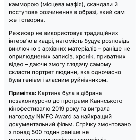
камморою (місцева мафія), скандали й
поступове розчинення в образі, який сам
же і створив.
Режисер не використовує традиційних
інтерв'ю в кадрі, натомість будує розповідь
виключно з архівних матеріалів – раніше не
оприлюднених записів, хронік, приватних
відео – даючи змогу глядачу самому
скласти портрет людини, яка одночасно
була генієм і власним руйнівником.
Примітка
: Картина була відібрана
позаконкурсно до програми Каннського
кінофестивалю 2019 року та виграла
нагороду NMFC Award за найкращий
документальний фільм. Стрічку змонтовано
з понад 500 годин раніше не
оприлюднених архівних матеріалів.