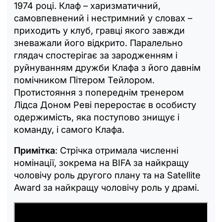
1974 році. Клаф – харизматичний,
самовпевнений і нестримний у словах –
приходить у клуб, гравці якого завжди
зневажали його відкрито. Паралельно
глядач спостерігає за зародженням і
руйнуванням дружби Клафа з його давнім
помічником Пітером Тейлором.
Протистояння з попереднім тренером
Лідса Доном Реві переростає в особисту
одержимість, яка поступово знищує і
команду, і самого Клафа.
Примітка
: Стрічка отримала численні
номінації, зокрема на BIFA за найкращу
чоловічу роль другого плану та на Satellite
Award за найкращу чоловічу роль у драмі.