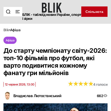
Спільнота
БЛІК - таблоїд новин України, спорт
і зірки
blik
афіша
Афіша
До старту чемпіонату світу-2026:
топ-10 фільмів про футбол, які
варто подивитися кожному
фанату гри мільйонів
★
★
★
★
★
★
★
★
★
★
4 голоси
12 червня 2026, 13:00
Владислав Лютостанський
662