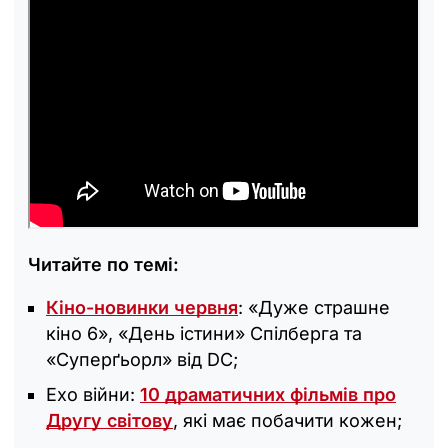
Читайте по темі:
Кіно-новинки червня
: «Дуже страшне
кіно 6», «День істини» Спілберга та
«Суперґьорл» від DC;
Ехо війни:
10 драматичних фільмів про
Другу світову
, які має побачити кожен;