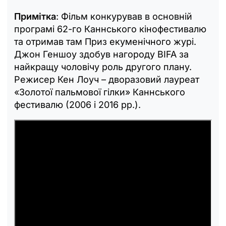
Примітка
: Фільм конкурував в основній
програмі 62-го Каннського кінофестивалю
та отримав там Приз екуменічного журі.
Джон Геншоу здобув нагороду BIFA за
найкращу чоловічу роль другого плану.
Режисер Кен Лоуч – дворазовий лауреат
«Золотої пальмової гілки» Каннського
фестивалю (2006 і 2016 рр.).