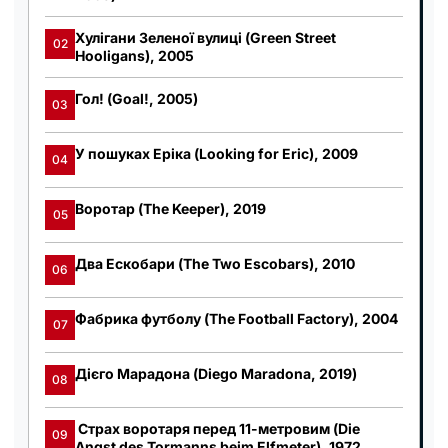
Хулігани Зеленої вулиці (Green Street
02
Hooligans), 2005
Гол! (Goal!, 2005)
03
У пошуках Еріка (Looking for Eric), 2009
04
Воротар (The Keeper), 2019
05
Два Ескобари (The Two Escobars), 2010
06
Фабрика футболу (The Football Factory), 2004
07
Дієго Марадона (Diego Maradona, 2019)
08
Страх воротаря перед 11-метровим (Die
09
Angst des Tormanns beim Elfmeter), 1972