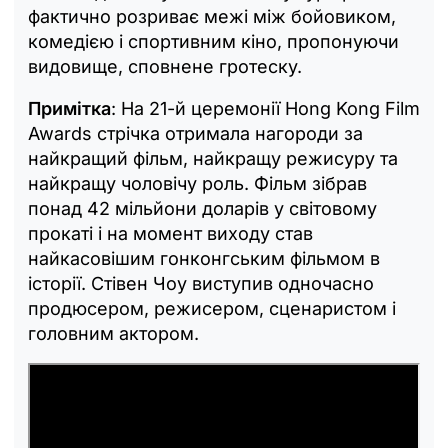
фактично розриває межі між бойовиком,
комедією і спортивним кіно, пропонуючи
видовище, сповнене гротеску.
Примітка
: На 21-й церемонії Hong Kong Film
Awards стрічка отримала нагороди за
найкращий фільм, найкращу режисуру та
найкращу чоловічу роль. Фільм зібрав
понад 42 мільйони доларів у світовому
прокаті і на момент виходу став
найкасовішим гонконгським фільмом в
історії. Стівен Чоу виступив одночасно
продюсером, режисером, сценаристом і
головним актором.