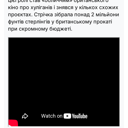
цієї ролі став «обличчям» британського
кіно про хуліганів і знявся у кількох схожих
проєктах. Стрічка зібрала понад 2 мільйони
фунтів стерлінгів у британському прокаті
при скромному бюджеті.