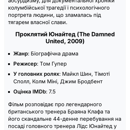
абсурдизму, для документальної хроніки
колумбійської трагедії і психологічного
портрета людини, що зламалась під
тягарем власної слави.
Проклятий Юнайтед (The Damned
United, 2009)
Жанр
: Біографічна драма
Режисер
: Том Гупер
У головних ролях
: Майкл Шин, Тімоті
Сполл, Колм Міні, Джим Бродбент
Оцінка IMDb
: 7.5
Фільм розповідає про легендарного
британського тренера Браяна Клафа та
його скандальне 44-денне перебування на
посаді головного тренера Лідс Юнайтед у