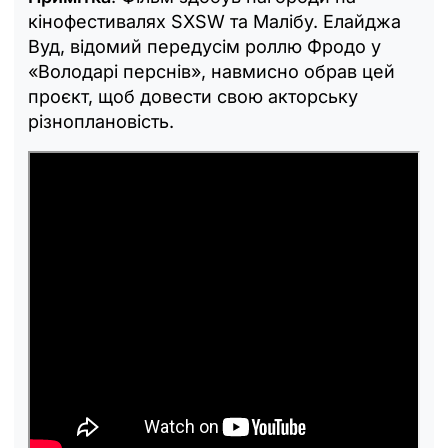
кінофестивалях SXSW та Малібу. Елайджа
Вуд, відомий передусім роллю Фродо у
«Володарі перснів», навмисно обрав цей
проєкт, щоб довести свою акторську
різноплановість.