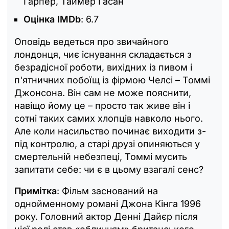
Гарпер, Таймер Гасан
Оцінка IMDb
: 6.7
Оповідь ведеться про звичайного
лондонця, чиє існування складається з
безрадісної роботи, вихідних із пивом і
п'ятничних побоїщ із фірмою Челсі – Томмі
Джонсона. Він сам не може пояснити,
навіщо йому це – просто так живе він і
сотні таких самих хлопців навколо нього.
Але коли насильство починає виходити з-
під контролю, а старі друзі опиняються у
смертельній небезпеці, Томмі мусить
запитати себе: чи є в цьому взагалі сенс?
Примітка
: Фільм заснований на
однойменному романі Джона Кінга 1996
року. Головний актор Денні Дайєр після