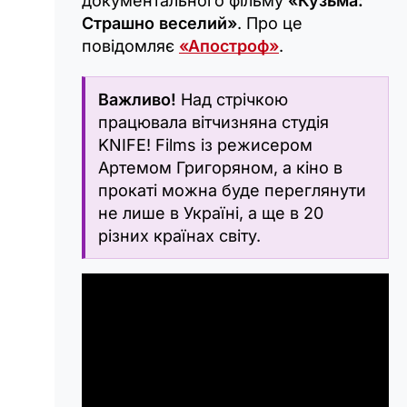
документального фільму
«Кузьма:
Страшно веселий»
. Про це
повідомляє
«Апостроф»
.
Важливо!
Над стрічкою
працювала вітчизняна студія
KNIFE! Films із режисером
Артемом Григоряном, а кіно в
прокаті можна буде переглянути
не лише в Україні, а ще в 20
різних країнах світу.