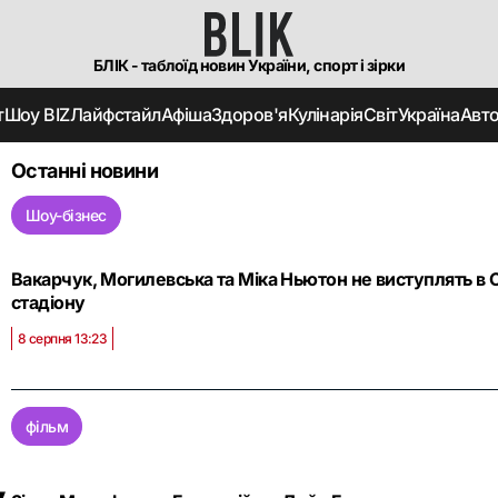
БЛІК - таблоїд новин України, спорт і зірки
т
Шоу BIZ
Лайфстайл
Афіша
Здоров'я
Кулінарія
Світ
Україна
Авт
Останні новини
Шоу-бізнес
Вакарчук, Могилевська та Міка Ньютон не виступлять в О
стадіону
8 серпня 13:23
фільм