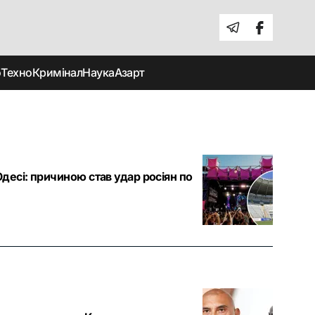
о
Техно
Кримінал
Наука
Азарт
десі: причиною став удар росіян по