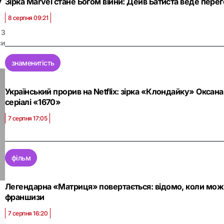
у
Зірка Marvel стане Богом війни: Дейв Батиста веде пере
8 серпня 09:21
3
си
знаменитість
Український прорив на Netflix: зірка «Клондайку» Оксан
серіалі «1670»
7 серпня 17:05
фільм
Легендарна «Матриця» повертається: відомо, коли можн
франшизи
7 серпня 16:20