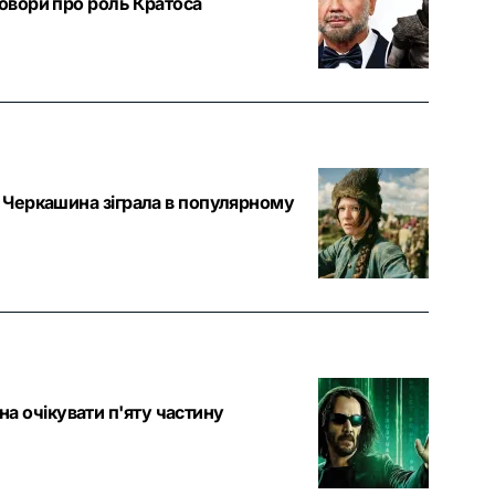
говори про роль Кратоса
а Черкашина зіграла в популярному
а очікувати п'яту частину