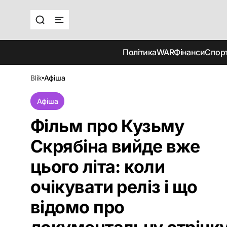
Політика
WAR
Фінанси
Спор
blik
афіша
Афіша
Фільм про Кузьму
Скрябіна вийде вже
цього літа: коли
очікувати реліз і що
відомо про