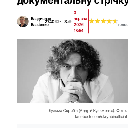
документальну стрічк
3
Владислав
червня
★
★
★
★
★
★
★
★
★
★
2740
3
Власенко
2026,
голо
18:54
Кузьма Скрябін (Андрій Кузьменко). Фото:
facebook.com/skryabinofficial