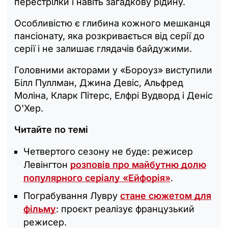
перестрілки і навіть загадкову рідину.
Особливістю є глибина кожного мешканця
пансіонату, яка розкривається від серії до
серії і не залишає глядачів байдужими.
Головними акторами у «Бороуз» виступили
Білл Пуллман, Джина Девіс, Альфред
Моліна, Кларк Пітерс, Елфрі Вудворд і Деніс
О'Хер.
Читайте по темі
Четвертого сезону не буде: режисер
Левінгтон
розповів про майбутню долю
популярного серіалу «Ейфорія»
.
Пограбування Лувру
стане сюжетом для
фільму
: проєкт реалізує французький
режисер.