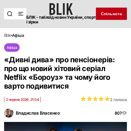
Спільнота
БЛІК - таблоїд новин України, спорт
і зірки
blik
афіша
Афіша
«Дивні дива» про пенсіонерів:
про що новий хітовий серіал
Netflix «Бороуз» та чому його
варто подивитися
★
★
★
★
★
★
★
★
★
★
2 голоси
2 червня 2026, 21:04
Владислав Власенко
807