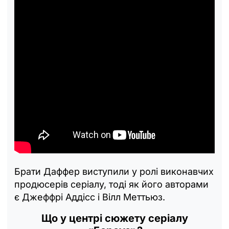
Брати Даффер виступили у ролі виконавчих
продюсерів серіалу, тоді як його авторами
є Джеффрі Аддісс і Вілл Меттьюз.
Що у центрі сюжету серіалу