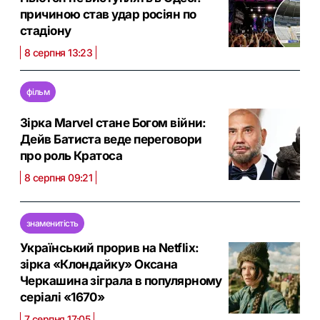
причиною став удар росіян по
стадіону
8 серпня 13:23
фільм
Зірка Marvel стане Богом війни:
Дейв Батиста веде переговори
про роль Кратоса
8 серпня 09:21
знаменитість
Український прорив на Netflix:
зірка «Клондайку» Оксана
Черкашина зіграла в популярному
серіалі «1670»
7 серпня 17:05