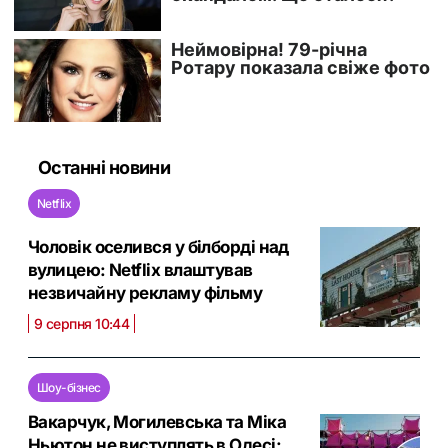
Останні новини
Netflix
Чоловік оселився у білборді над
вулицею: Netflix влаштував
незвичайну рекламу фільму
9 серпня 10:44
Шоу-бізнес
Вакарчук, Могилевська та Міка
Ньютон не виступлять в Одесі: