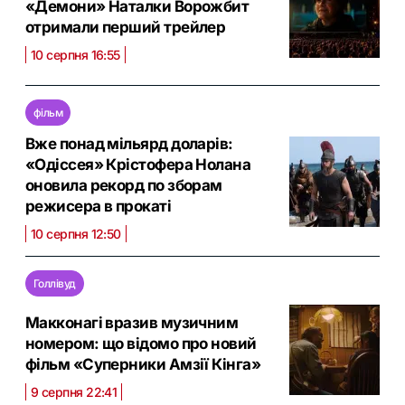
«Демони» Наталки Ворожбит
отримали перший трейлер
10 серпня 16:55
фільм
Вже понад мільярд доларів:
«Одіссея» Крістофера Нолана
оновила рекорд по зборам
режисера в прокаті
10 серпня 12:50
Голлівуд
Макконагі вразив музичним
номером: що відомо про новий
фільм «Суперники Амзії Кінга»
9 серпня 22:41