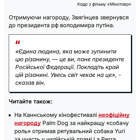
Кадр з фільму «Мінотавр»
Отримуючи нагороду, Звягінцев звернувся
до президента рф володимира путіна.
«Єдина людина, яка може зупинити
цю різанину, — це ви, пане президенте
Російської Федерації. Покладіть край
цій різанині. Увесь світ чекає на це», -
сказав він.
Читайте також:
На Каннському кінофестивалі
неофіційну
нагороду
Palm Dog за найкращу «собачу
роль» отримав рятувальний собака Yuri
за участь у чилійській драмі La Perra.