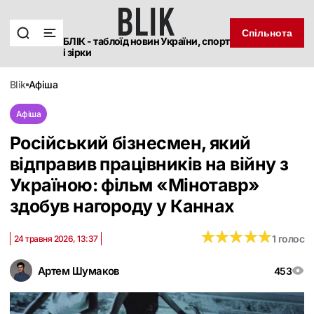
Спільнота
БЛІК - таблоїд новин України, спорт
і зірки
blik
афіша
Афіша
Російський бізнесмен, який
відправив працівників на війну з
Україною: фільм «Мінотавр»
здобув нагороду у Каннах
★
★
★
★
★
★
★
★
★
★
1 голос
24 травня 2026, 13:37
Артем Шумаков
453