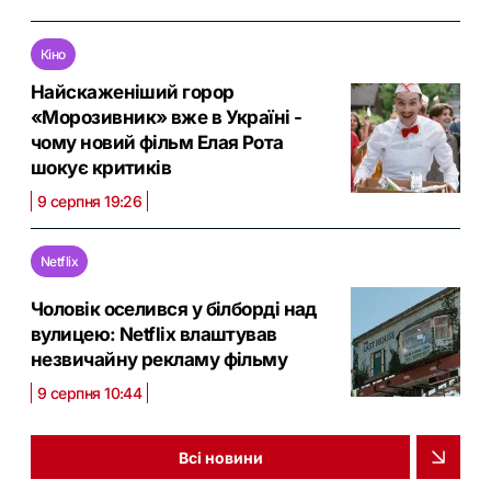
Кіно
Найскаженіший горор
«Морозивник» вже в Україні -
чому новий фільм Елая Рота
шокує критиків
9 серпня 19:26
Netflix
Чоловік оселився у білборді над
вулицею: Netflix влаштував
незвичайну рекламу фільму
9 серпня 10:44
Всі новини