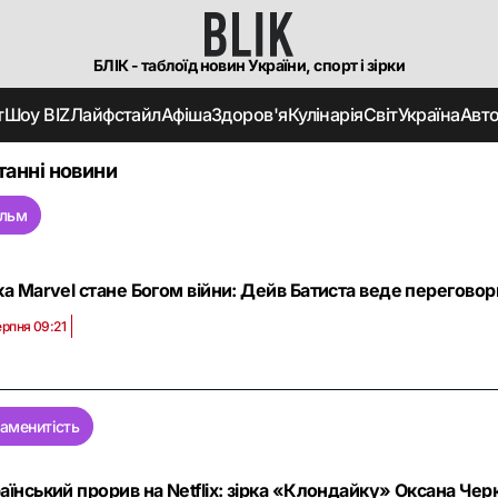
БЛІК - таблоїд новин України, спорт і зірки
т
Шоу BIZ
Лайфстайл
Афіша
Здоров'я
Кулінарія
Світ
Україна
Авт
танні новини
ільм
ка Marvel стане Богом війни: Дейв Батиста веде перегово
ерпня 09:21
наменитість
аїнський прорив на Netflix: зірка «Клондайку» Оксана Че