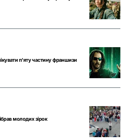
ікувати п'яту частину франшизи
ібрав молодих зірок