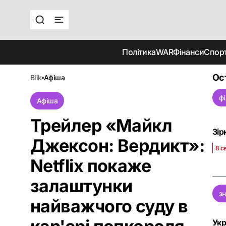
Політика
WAR
Фінанси
Спор
Ос
blik
афіша
ф
Афіша
Трейлер «Майкл
Зір
Джексон: Вердикт»:
8 с
Netflix покаже
залаштунки
з
найважчого суду в
Укр