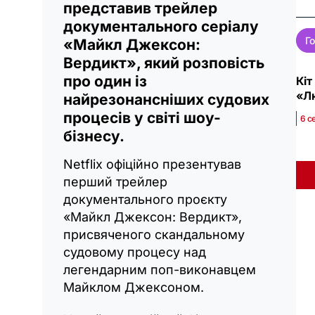
представив трейлер
документального серіалу
Го
«Майкл Джексон:
Вердикт», який розповість
про один із
Кіт
«Лю
найрезонансніших судових
процесів у світі шоу-
6 с
бізнесу.
Netflix офіційно презентував
перший трейлер
документального проєкту
«Майкл Джексон: Вердикт»,
присвяченого скандальному
судовому процесу над
легендарним поп-виконавцем
Майклом Джексоном.