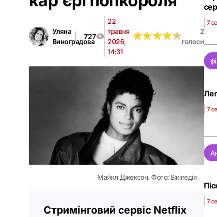
кар'єрі попкороля
сер
22
7 с
Уляна
травня
2
★
★
★
★
★
★
★
★
★
★
727
Виноградова
2026,
голоси
14:31
ф
Лег
7 с
А
Майкл Джексон. Фото: Вікіпедія
Піс
7 с
Стримінговий сервіс Netflix