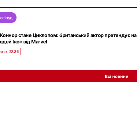
ллівуд
 Коннор стане Циклопом: британський актор претендує на
дей Ікс» від Marvel
ерпня 22:36
Всі новини