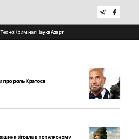
о
Техно
Кримінал
Наука
Азарт
ри про роль Кратоса
ркашина зіграла в популярному