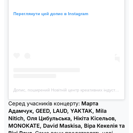
Переглянути цей допис в Instagram
Допис, поширений Новітній центр креативних індустрій (@ncki.ua)
Серед учасників концерту:
Марта
Адамчук, GEED, LAUD, YAKTAK, Mila
Nitich, Оля Цибульська, Нікіта Кісельов,
MONOKATE, David Maskisa, Віра Кекелія та