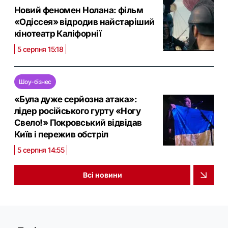
Новий феномен Нолана: фільм
«Одіссея» відродив найстаріший
кінотеатр Каліфорнії
5 серпня 15:18
Шоу-бізнес
«Була дуже серйозна атака»:
лідер російського гурту «Ногу
Свело!» Покровський відвідав
Київ і пережив обстріл
5 серпня 14:55
Всі новини