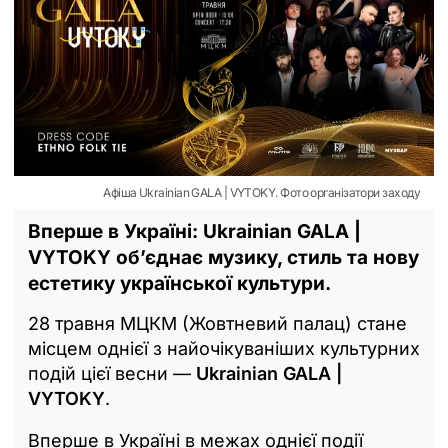
Афіша Ukrainian GALA | VYTOKY. Фото організатори заходу
Вперше в Україні: Ukrainian GALA |
VYTOKY об’єднає музику, стиль та нову
естетику української культури.
28 травня МЦКМ (Жовтневий палац) стане
місцем однієї з найочікуваніших культурних
подій цієї весни —
Ukrainian GALA |
VYTOKY
.
Вперше в Україні в межах однієї події