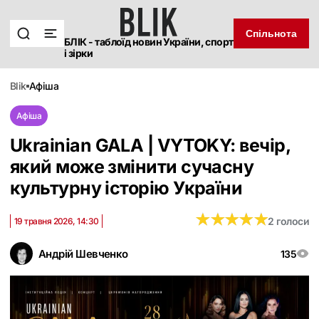
Спільнота
БЛІК - таблоїд новин України, спорт
і зірки
blik
афіша
Афіша
Ukrainian GALA | VYTOKY: вечір,
який може змінити сучасну
культурну історію України
★
★
★
★
★
★
★
★
★
★
2 голоси
19 травня 2026, 14:30
Андрій Шевченко
135