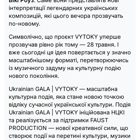
Вікі Роуз
. Саме вони представлять нові
інтерпретації легендарних українських
композицій, які цього вечора прозвучать
по-новому.
Символічно, що проєкт VYTOKY уперше
прозвучав рівно рік тому — 28 травня. І
вже сьогодні ця ідея повертається у значно
масштабнішому форматі, перетворюючись
із музичного задуму на культурну подію
нового покоління.
Ukrainian GALA | VYTOKY — масштабна
культурна подія, яка стане новою точкою
відліку сучасної української культури. Подія
Ukrainian GALA | VYTOKY ініційована НЦКІ
та реалізується за підтримки FAUST
PRODUCTION — нової креативної сили, що
створює події на перетині культури, музики