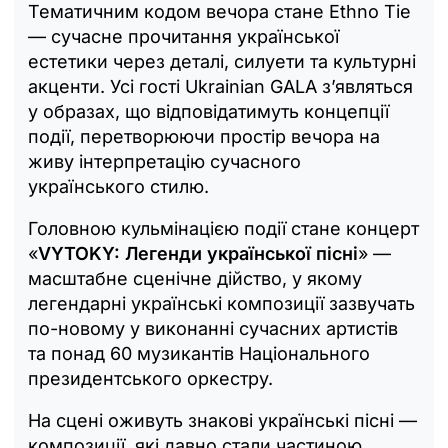
Тематичним кодом вечора стане Ethno Tie
— сучасне прочитання української
естетики через деталі, силуети та культурні
акценти. Усі гості Ukrainian GALA з’являться
у образах, що відповідатимуть концепції
події, перетворюючи простір вечора на
живу інтерпретацію сучасного
українського стилю.
Головною кульмінацією події стане концерт
«
VYTOKY: Легенди української пісні
» —
масштабне сценічне дійство, у якому
легендарні українські композиції зазвучать
по-новому у виконанні сучасних артистів
та понад 60 музикантів Національного
президентського оркестру.
На сцені оживуть знакові українські пісні —
композиції, які давно стали частиною