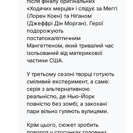
після фіналу оригінальних
«Ходячих мерців» і слідує за Меггі
(Лорен Коен) та Ніґаном
(Джеффрі Дін Морган). Герої
подорожують
постапокаліптичним
Мангеттеном, який тривалий час
ізольований від материкової
частини США.
У третьому сезоні творці готують
сміливий експеримент, а саме:
серія з альтернативною
реальністю, де Нью-Йорк
повністю без зомбі, а закохані
пари вільно гуляють вулицями.
Крім цього, сюжет зробить
поворот у стосунках головних