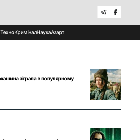
о
Техно
Кримінал
Наука
Азарт
еркашина зіграла в популярному