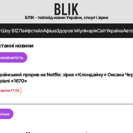
БЛІК - таблоїд новин України, спорт і зірки
т
Шоу BIZ
Лайфстайл
Афіша
Здоров'я
Кулінарія
Світ
Україна
Авт
танні новини
знаменитість
раїнський прорив на Netflix: зірка «Клондайку» Оксана Ч
ріалі «1670»
серпня 17:05
фільм