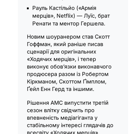
Рауль Кастільйо («Армія
мерців», Netflix) — Луїс, брат
Ренати та ментор Гершела.
Новим шоуранером став Скотт
Гоффман, який раніше писав
сценарії для оригінальних
«Ходячих мерців», і тепер
виконує обов’язки виконавчого
продюсера разом із Робертом
Кіркманом, Скоттом Ґімплом,
Ґейл Енн Герд та іншими.
Рішення AMC випустити третій
сезон влітку свідчить про
впевненість медіагіганта у
стабільному інтересі глядачів до
всесвіту «Ходячих мерців».