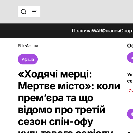
Політика
WAR
Фінанси
Спор
Ос
blik
афіша
Афіша
«Ходячі мерці:
Ук
се
Мертве місто»: коли
7 
прем’єра та що
відомо про третій
сезон спін-офу