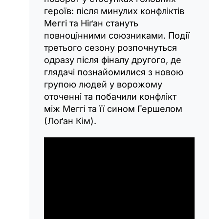
героїв: після минулих конфліктів
Меггі та Ніґан стануть
повноцінними союзниками. Події
третього сезону розпочнуться
одразу після фіналу другого, де
глядачі познайомилися з новою
групою людей у ворожому
оточенні та побачили конфлікт
між Меггі та її сином Гершелом
(Лоґан Кім).