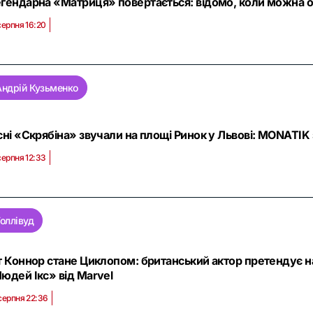
гендарна «Матриця» повертається: відомо, коли можна о
серпня 16:20
Андрій Кузьменко
сні «Скрябіна» звучали на площі Ринок у Львові: MONATIK 
серпня 12:33
Голлівуд
т Коннор стане Циклопом: британський актор претендує н
юдей Ікс» від Marvel
серпня 22:36