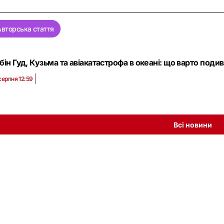
Авторська стаття
бін Гуд, Кузьма та авіакатастрофа в океані: що варто подив
серпня 12:59
Всі новини