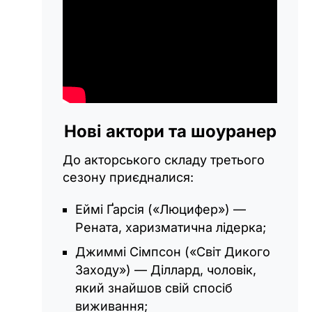
Нові актори та шоуранер
До акторського складу третього
сезону приєдналися:
Еймі Ґарсія («Люцифер») —
Рената, харизматична лідерка;
Джиммі Сімпсон («Світ Дикого
Заходу») — Діллард, чоловік,
який знайшов свій спосіб
виживання;