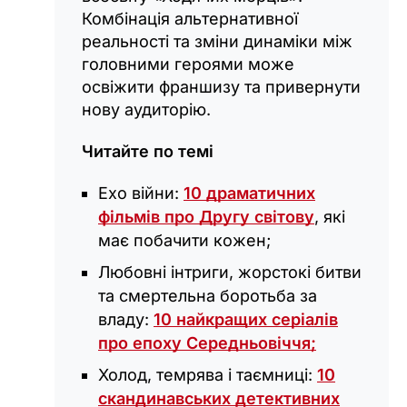
Комбінація альтернативної
реальності та зміни динаміки між
головними героями може
освіжити франшизу та привернути
нову аудиторію.
Читайте по темі
Ехо війни:
10 драматичних
фільмів про Другу світову
, які
має побачити кожен;
Любовні інтриги, жорстокі битви
та смертельна боротьба за
владу:
10 найкращих серіалів
про епоху Середньовіччя;
Холод, темрява і таємниці:
10
скандинавських детективних