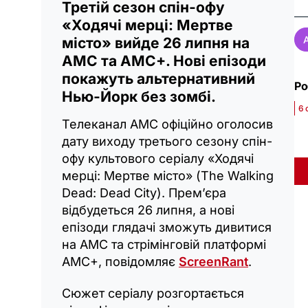
Третій сезон спін-офу
«Ходячі мерці: Мертве
місто» вийде 26 липня на
AMC та AMC+. Нові епізоди
покажуть альтернативний
Ро
Нью-Йорк без зомбі.
6 
Телеканал AMC офіційно оголосив
дату виходу третього сезону спін-
офу культового серіалу «Ходячі
мерці: Мертве місто» (The Walking
Dead: Dead City). Прем’єра
відбудеться 26 липня, а нові
епізоди глядачі зможуть дивитися
на AMC та стрімінговій платформі
AMC+, повідомляє
ScreenRant
.
Сюжет серіалу розгортається