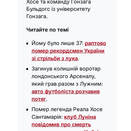
Хосе та команду Гонзага
Бульдогс із університету
Гонзага.
Читайте по темі
Йому було лише 37:
раптово
помер рекордсмен України
зі стрільби з лука
.
Загинув колишній воротар
лондонського Арсеналу,
який грав разом з Лужним:
авто футболіста розчавив
потяг
.
Помер легенда Реала Хосе
Сантамарія:
клуб Луніна
повідомив про смерть