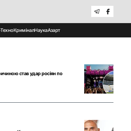
о
Техно
Кримінал
Наука
Азарт
ричиною став удар росіян по