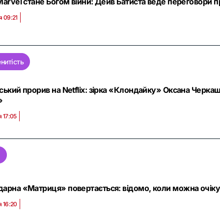
Marvel стане Богом війни: Дейв Батиста веде переговори 
я 09:21
нитість
ський прорив на Netflix: зірка «Клондайку» Оксана Черкаш
»
я 17:05
м
дарна «Матриця» повертається: відомо, коли можна очіку
я 16:20