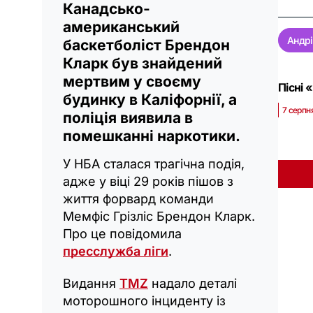
Канадсько-
американський
Андрі
баскетболіст Брендон
Кларк був знайдений
мертвим у своєму
Пісні 
будинку в Каліфорнії, а
7 серпн
поліція виявила в
помешканні наркотики.
У НБА сталася трагічна подія,
адже у віці 29 років пішов з
життя форвард команди
Мемфіс Грізліс Брендон Кларк.
Про це повідомила
пресслужба ліги
.
Видання
TMZ
надало деталі
моторошного інциденту із