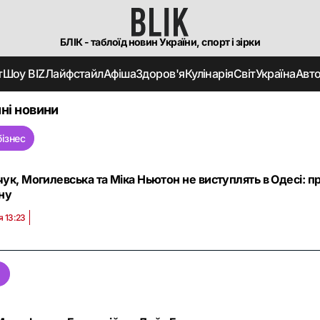
БЛІК - таблоїд новин України, спорт і зірки
т
Шоу BIZ
Лайфстайл
Афіша
Здоров'я
Кулінарія
Світ
Україна
Авт
ні новини
ізнес
ук, Могилевська та Міка Ньютон не виступлять в Одесі: п
ну
я 13:23
м