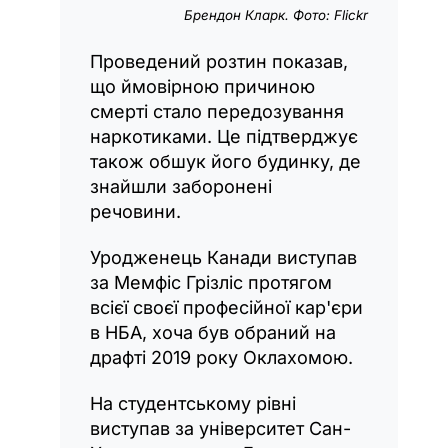
Брендон Кларк. Фото: Flickr
Проведений розтин показав,
що ймовірною причиною
смерті стало передозування
наркотиками. Це підтверджує
також обшук його будинку, де
знайшли заборонені
речовини.
Уродженець Канади виступав
за Мемфіс Грізліс протягом
всієї своєї професійної кар'єри
в НБА, хоча був обраний на
драфті 2019 року Оклахомою.
На студентському рівні
виступав за університет Сан-