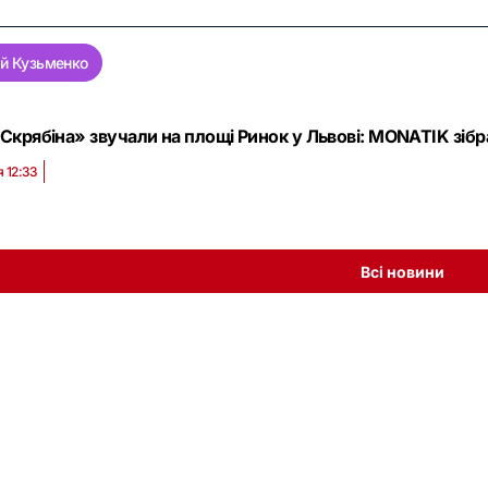
й Кузьменко
«Скрябіна» звучали на площі Ринок у Львові: MONATIK зіб
я 12:33
Всі новини