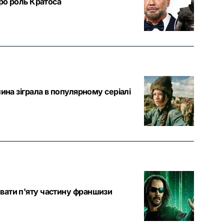
про роль Кратоса
ина зіграла в популярному серіалі
вати п'яту частину франшизи