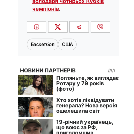
володаря чотирьох Кубків
чемпіонів
.
Баскетбол
США