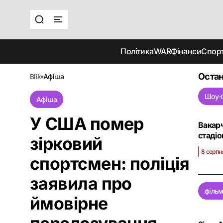
Політика
WAR
Фінанси
Спор
Остан
blik
афіша
Шоу-б
Афіша
У США помер
Вакарч
стадіо
зірковий
8 серпн
спортсмен: поліція
заявила про
філь
ймовірне