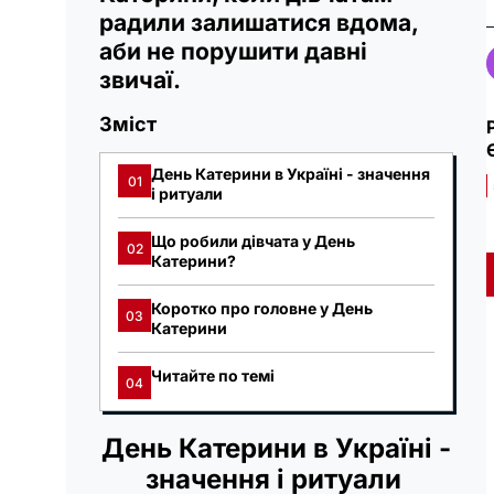
радили залишатися вдома,
аби не порушити давні
звичаї.
Зміст
День Катерини в Україні - значення
01
і ритуали
Що робили дівчата у День
02
Катерини?
Коротко про головне у День
03
Катерини
Читайте по темі
04
День Катерини в Україні -
значення і ритуали