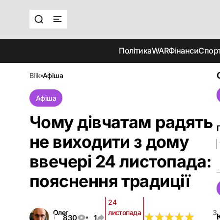
Політика
WAR
Фінанси
Спор
blik
афіша
Афіша
Чому дівчатам радять
не виходити з дому
ввечері 24 листопада:
пояснення традиції
24
Олег
листопада
3
★
★
★
★
★
★
★
★
★
★
830
1