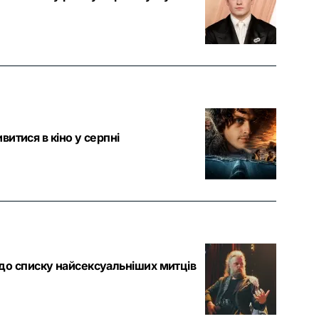
витися в кіно у серпні
до списку найсексуальніших митців