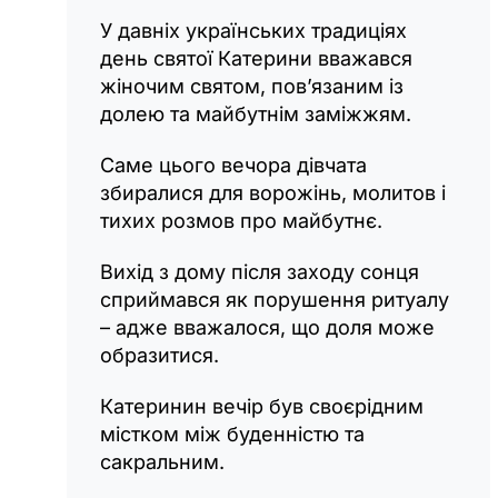
У давніх українських традиціях
день святої Катерини вважався
жіночим святом, пов’язаним із
долею та майбутнім заміжжям.
Саме цього вечора дівчата
збиралися для ворожінь, молитов і
тихих розмов про майбутнє.
Вихід з дому після заходу сонця
сприймався як порушення ритуалу
– адже вважалося, що доля може
образитися.
Катеринин вечір був своєрідним
містком між буденністю та
сакральним.