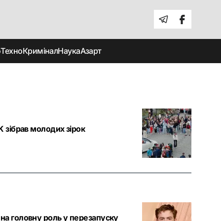
о
Техно
Кримінал
Наука
Азарт
K зібрав молодих зірок
 на головну роль у перезапуску