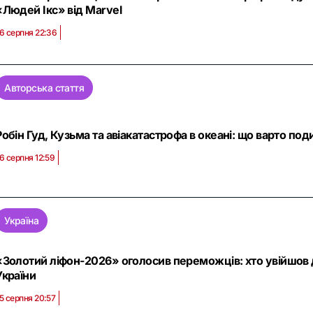
«Людей Ікс» від Marvel
6 серпня 22:36
Авторська стаття
Робін Гуд, Кузьма та авіакатастрофа в океані: що варто поди
6 серпня 12:59
Україна
«Золотий ліфон-2026» оголосив переможців: хто увійшов 
України
5 серпня 20:57