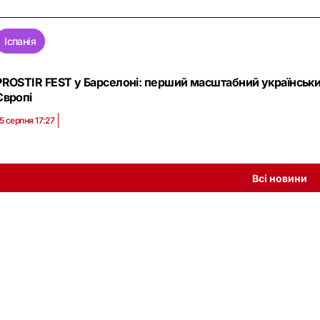
Іспанія
PROSTIR FEST у Барселоні: перший масштабний українськи
Європі
5 серпня 17:27
Всі новини