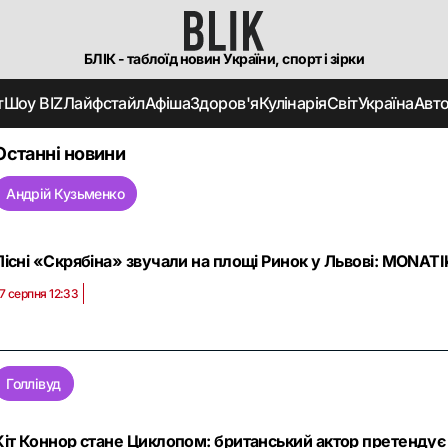
БЛІК - таблоїд новин України, спорт і зірки
т
Шоу BIZ
Лайфстайл
Афіша
Здоров'я
Кулінарія
Світ
Україна
Авт
Останні новини
Андрій Кузьменко
Пісні «Скрябіна» звучали на площі Ринок у Львові: MONATI
7 серпня 12:33
Голлівуд
Кіт Коннор стане Циклопом: британський актор претендує