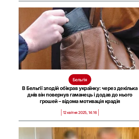
Бельгія
В Бельгії злодій обікрав українку: через декілька
днів він повернув гаманець і додав до нього
грошей – відома мотивація крадія
12 квітня 2025, 14:16