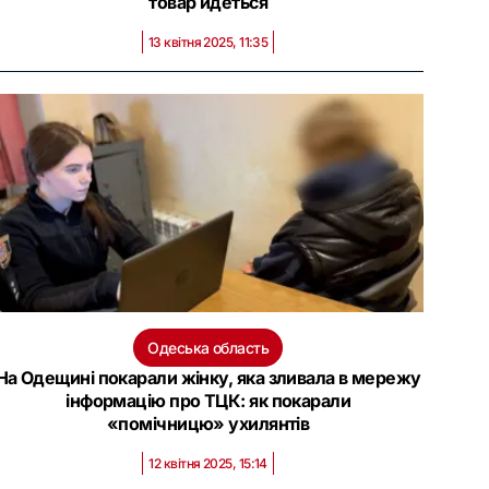
товар йдеться
13 квітня 2025, 11:35
Одеська область
На Одещині покарали жінку, яка зливала в мережу
інформацію про ТЦК: як покарали
«помічницю» ухилянтів
12 квітня 2025, 15:14