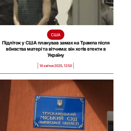
США
Підліток у США планував замах на Трампа після
вбивства матері та вітчима: він хотів втекти в
Україну
14 квітня 2025, 12:50