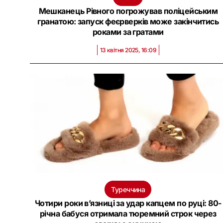
Мешканець Рівного погрожував поліцейським
гранатою: запуск феєрверків може закінчитись
роками за гратами
13 квітня 2025, 16:09
Туреччина
Чотири роки в’язниці за удар капцем по руці: 80-
річна бабуся отримала тюремний строк через