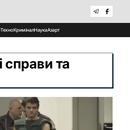
о
Техно
Кримінал
Наука
Азарт
 справи та