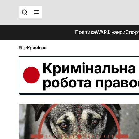
Політика
WAR
Фінанси
Спор
blik
Кримінал
Кримінальна 
робота право