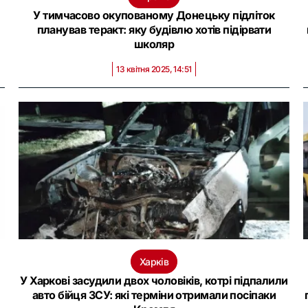
У тимчасово окупованому Донецьку підліток
планував теракт: яку будівлю хотів підірвати
школяр
13 квітня 2025, 14:51
Харків
У Харкові засудили двох чоловіків, котрі підпалили
авто бійця ЗСУ: які терміни отримали посіпаки