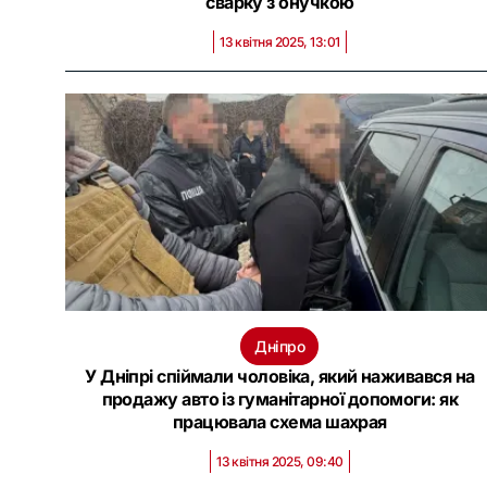
сварку з онучкою
13 квітня 2025, 13:01
Дніпро
У Дніпрі спіймали чоловіка, який наживався на
продажу авто із гуманітарної допомоги: як
працювала схема шахрая
13 квітня 2025, 09:40