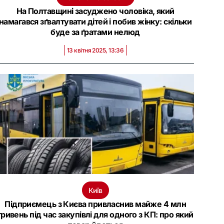
На Полтавщині засуджено чоловіка, який
намагався зґвалтувати дітей і побив жінку: скільки
буде за ґратами нелюд
13 квітня 2025, 13:36
Київ
Підприємець з Києва привласнив майже 4 млн
гривень під час закупівлі для одного з КП: про який