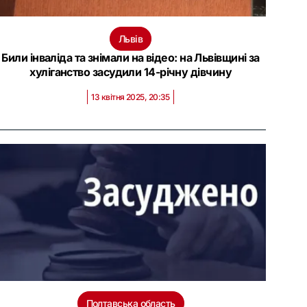
Львів
Били інваліда та знімали на відео: на Львівщині за
хуліганство засудили 14-річну дівчину
13 квітня 2025, 20:35
Полтавська область