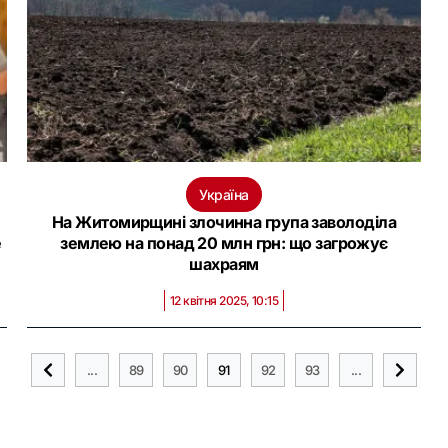
Україна
На Житомирщині злочинна група заволоділа
е
землею на понад 20 млн грн: що загрожує
шахраям
12 квітня 2025, 10:15
...
89
90
91
92
93
...