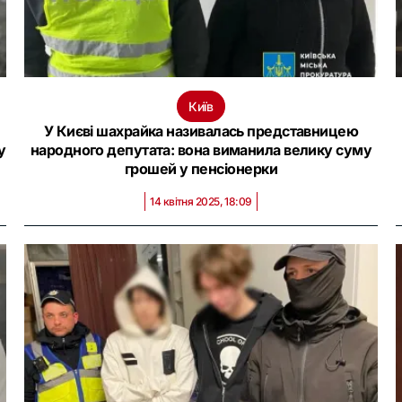
Київ
У Києві шахрайка називалась представницею
у
народного депутата: вона виманила велику суму
грошей у пенсіонерки
14 квітня 2025, 18:09