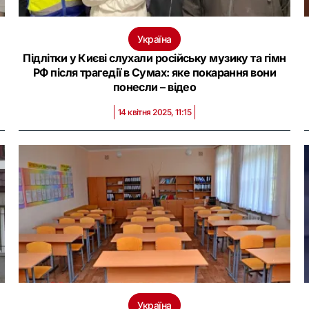
Україна
Підлітки у Києві слухали російську музику та гімн
РФ після трагедії в Сумах: яке покарання вони
понесли – відео
14 квітня 2025, 11:15
Україна