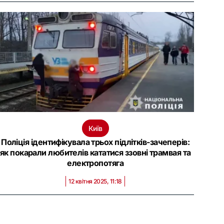
Київ
Поліція ідентифікувала трьох підлітків-зачеперів:
як покарали любителів кататися ззовні трамвая та
електропотяга
12 квітня 2025, 11:18