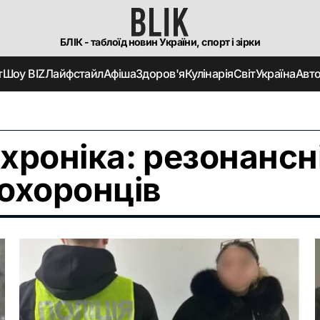
БЛІК - таблоїд новин України, спорт і зірки
т
Шоу BIZ
Лайфстайл
Афіша
Здоров'я
Кулінарія
Світ
Україна
Авт
хроніка: резонансні
охоронців