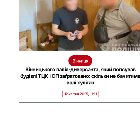
Вінниця
Вінницького палія-диверсанта, який попсував
будівлі ТЦК і СП заґратовано: скільки не бачитим
волі хуліган
12 квітня 2025, 11:11