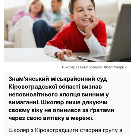
Школяр за комп'ютером. Фото: freepick
Знамʼянський міськрайонний суд
Кіровоградської області визнав
неповнолітнього хлопця винним у
вимаганні. Школяр лише дякуючи
своєму віку не опинився за ґратами
через свою витівку в мережі.
Школяр з Кіровоградщиги створив групу в