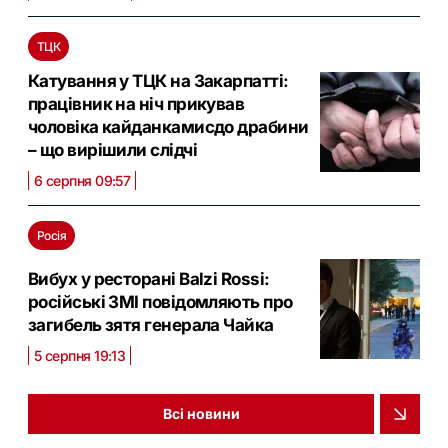
ТЦК
Катування у ТЦК на Закарпатті:
працівник на ніч прикував
чоловіка кайданкамисдо драбини
– що вирішили слідчі
6 серпня 09:57
Росія
Вибух у ресторані Balzi Rossi:
російські ЗМІ повідомляють про
загибель зятя генерала Чайка
5 серпня 19:13
Всі новини