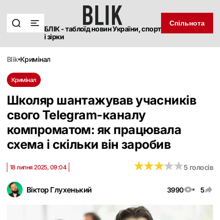
Спільнота
БЛІК - таблоїд новин України, спорт
і зірки
blik
кримінал
Кримінал
Школяр шантажував учасників
свого Telegram-каналу
компроматом: як працювала
схема і скільки він заробив
★
★
★
★
★
★
★
★
★
★
5 голосів
18 липня 2025, 09:04
Віктор Глухенький
3990
5