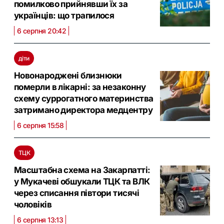
помилково прийнявши їх за
українців: що трапилося
6 серпня 20:42
діти
Новонароджені близнюки
померли в лікарні: за незаконну
схему суррогатного материнства
затримано директора медцентру
6 серпня 15:58
ТЦК
Масштабна схема на Закарпатті:
у Мукачеві обшукали ТЦК та ВЛК
через списання півтори тисячі
чоловіків
6 серпня 13:13