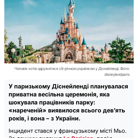
Чоловік хотів одружитися з 9-річною українкою у Діснейленді. Фото:
disneylandparis
У паризькому Діснейленді планувалася
приватна весільна церемонія, яка
шокувала працівників парку:
«нареченій» виявилося всього дев’ять
років, і вона – з України.
Інцидент стався у французькому місті Мьо.