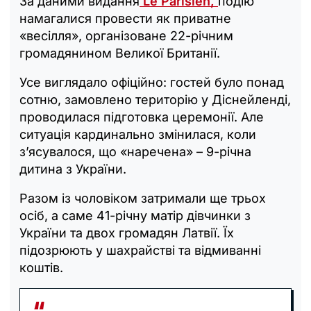
За даними видання
Le Parisien,
подію
намагалися провести як приватне
«весілля», організоване 22-річним
громадянином Великої Британії.
Усе виглядало офіційно: гостей було понад
сотню, замовлено територію у Діснейленді,
проводилася підготовка церемонії. Але
ситуація кардинально змінилася, коли
з’ясувалося, що «наречена» – 9-річна
дитина з України.
Разом із чоловіком затримали ще трьох
осіб, а саме 41-річну матір дівчинки з
України та двох громадян Латвії. Їх
підозрюють у шахрайстві та відмиванні
коштів.