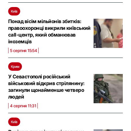
Київ
Понад вісім мільйонів збитків:
правоохоронці викрили київський
call-центр, який обманював
іноземців
5 серпня 15:54
Крим
У Севастополі російський
військовий відкрив стрілянину:
загинули щонайменше четверо
людей
4 серпня 11:31
Київ