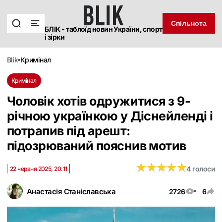
Спільнота
БЛІК - таблоїд новин України, спорт
і зірки
blik
кримінал
Кримінал
Чоловік хотів одружитися з 9-
річною українкою у Діснейленді і
потрапив під арешт:
підозрюваний пояснив мотив
★
★
★
★
★
★
★
★
★
★
4 голоси
22 червня 2025, 20:11
Анастасія Станіславська
2726
6