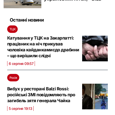
Останні новини
ТЦК
Катування у ТЦК на Закарпатті:
працівник на ніч прикував
чоловіка кайданкамисдо драбини
– що вирішили слідчі
6 серпня 09:57
Росія
Вибух у ресторані Balzi Rossi:
російські ЗМІ повідомляють про
загибель зятя генерала Чайка
5 серпня 19:13