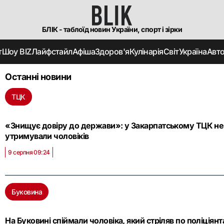
БЛІК - таблоїд новин України, спорт і зірки
т
Шоу BIZ
Лайфстайл
Афіша
Здоров'я
Кулінарія
Світ
Україна
Авт
Останні новини
ТЦК
«Знищує довіру до держави»: у Закарпатському ТЦК нез
утримували чоловіків
9 серпня 09:24
Буковина
На Буковині спіймали чоловіка, який стріляв по поліціянтах