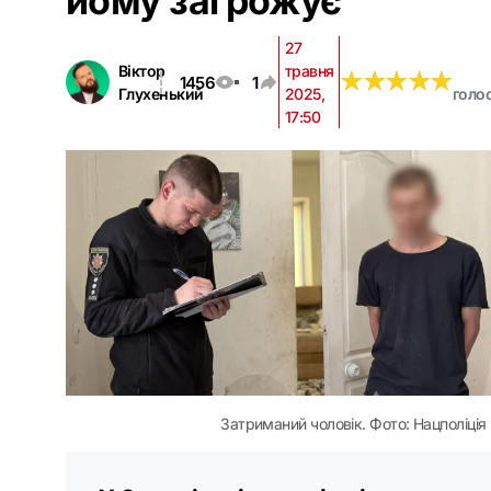
йому загрожує
27
Віктор
травня
★
★
★
★
★
★
★
★
★
★
1456
1
Глухенький
2025,
голо
17:50
Затриманий чоловік. Фото: Нацполіція