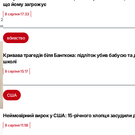
що йому загрожує
8 серпня 17:33
2
си
вбивство
Кривава трагедія біля Бангкока: підліток убив бабусю та 
школі
8 серпня 15:17
США
Неймовірний вирок у США: 15-річного хлопця засудили до
8 серпня 11:59