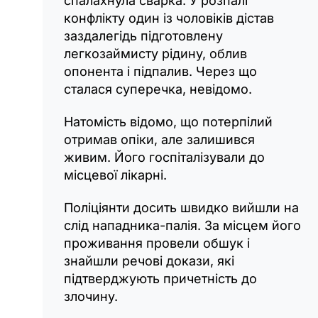
спалахнула сварка. У розпалі
конфлікту один із чоловіків дістав
заздалегідь підготовлену
легкозаймисту рідину, облив
опонента і підпалив. Через що
сталася суперечка, невідомо.
Натомість відомо, що потерпілий
отримав опіки, але залишився
живим. Його госпіталізували до
місцевої лікарні.
Поліціянти досить швидко вийшли на
слід нападника-палія. За місцем його
проживання провели обшук і
знайшли речові докази, які
підтверджують причетність до
злочину.