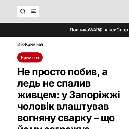
Політика
WAR
Фінанси
Спор
blik
кримінал
Кримінал
Не просто побив, а
ледь не спалив
живцем: у Запоріжжі
чоловік влаштував
вогняну сварку – що