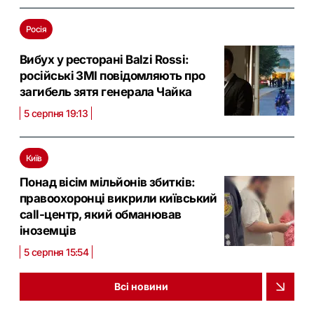
Росія
Вибух у ресторані Balzi Rossi:
російські ЗМІ повідомляють про
загибель зятя генерала Чайка
5 серпня 19:13
Київ
Понад вісім мільйонів збитків:
правоохоронці викрили київський
call-центр, який обманював
іноземців
5 серпня 15:54
Всі новини