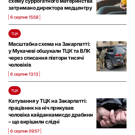
схему суррогатного материнства
затримано директора медцентру
6 серпня 15:58
ТЦК
Масштабна схема на Закарпатті:
у Мукачеві обшукали ТЦК та ВЛК
через списання півтори тисячі
чоловіків
6 серпня 13:13
ТЦК
Катування у ТЦК на Закарпатті:
працівник на ніч прикував
чоловіка кайданкамисдо драбини
– що вирішили слідчі
6 серпня 09:57