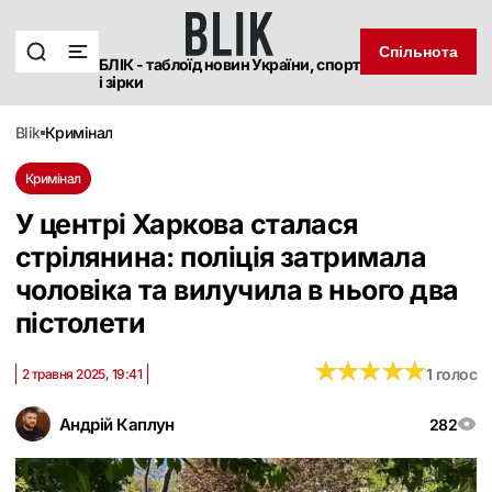
Спільнота
БЛІК - таблоїд новин України, спорт
і зірки
blik
кримінал
Кримінал
У центрі Харкова сталася
стрілянина: поліція затримала
чоловіка та вилучила в нього два
пістолети
★
★
★
★
★
★
★
★
★
★
1 голос
2 травня 2025, 19:41
Андрій Каплун
282