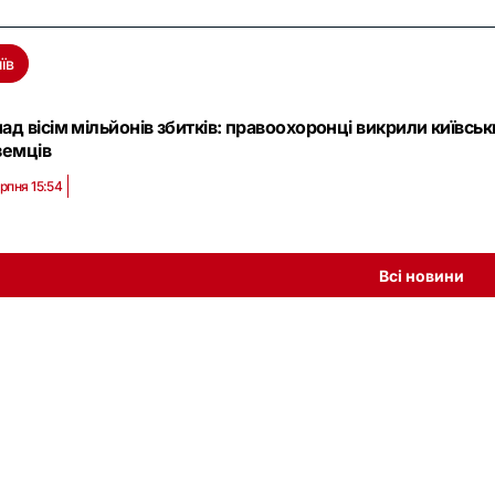
їв
ад вісім мільйонів збитків: правоохоронці викрили київсь
земців
ерпня 15:54
Всі новини