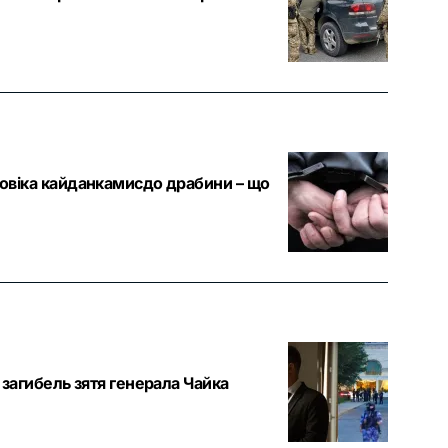
оловіка кайданкамисдо драбини – що
о загибель зятя генерала Чайка