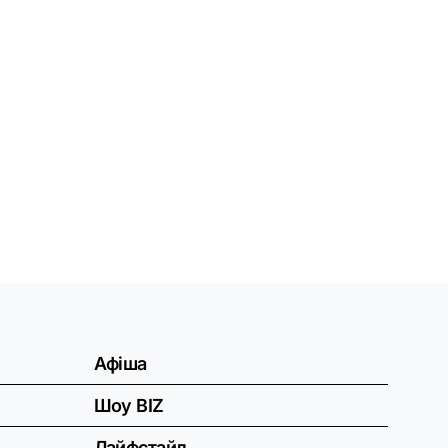
Афіша
Шоу BIZ
Лайфстайл