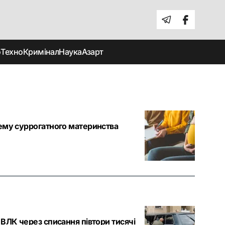
о
Техно
Кримінал
Наука
Азарт
хему суррогатного материнства
ВЛК через списання півтори тисячі