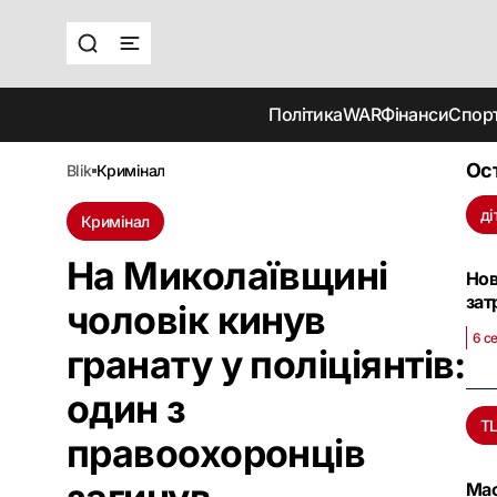
Політика
WAR
Фінанси
Спор
Ос
blik
кримінал
ді
Кримінал
На Миколаївщині
Нов
зат
чоловік кинув
6 с
гранату у поліціянтів:
один з
Т
правоохоронців
Мас