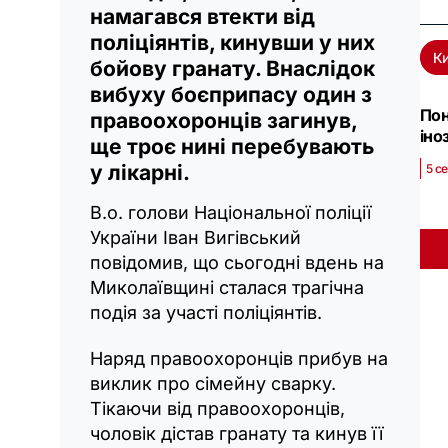
намагався втекти від
поліціянтів, кинувши у них
Ки
бойову гранату. Внаслідок
вибуху боєприпасу один з
Пон
правоохоронців загинув,
іно
ще троє нині перебувають
у лікарні.
5 с
В.о. голови Національної поліції
України Іван Вигівський
повідомив, що сьогодні вдень на
Миколаївщині сталася трагічна
подія за участі поліціянтів.
Наряд правоохоронців прибув на
виклик про сімейну сварку.
Тікаючи від правоохоронців,
чоловік дістав гранату та кинув її