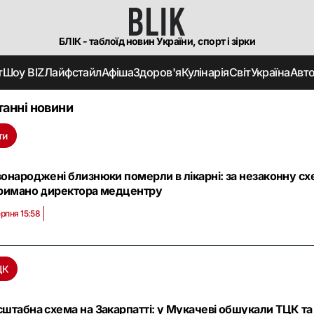
БЛІК - таблоїд новин України, спорт і зірки
т
Шоу BIZ
Лайфстайл
Афіша
Здоров'я
Кулінарія
Світ
Україна
Авт
танні новини
ти
онароджені близнюки померли в лікарні: за незаконну с
римано директора медцентру
ерпня 15:58
ЦК
штабна схема на Закарпатті: у Мукачеві обшукали ТЦК та 