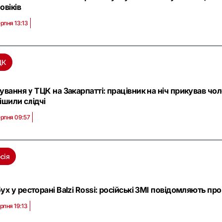
овіків
ерпня 13:13
ЦК
ування у ТЦК на Закарпатті: працівник на ніч прикував ч
ішили слідчі
ерпня 09:57
сія
ух у ресторані Balzi Rossi: російські ЗМІ повідомляють пр
ерпня 19:13