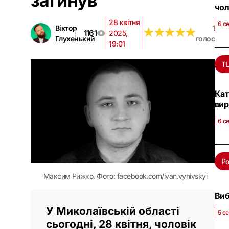
загинув
чол
28 квітня
6 с
Віктор
1
★
★
★
★
★
★
★
★
★
★
1161
2025,
Глухенький
голос
19:01
Т
Кат
вир
6 с
Ро
Максим Рижко. Фото: facebook.com/ivan.vyhivskyi
Виб
У Миколаївській області
5 с
сьогодні, 28 квітня, чоловік