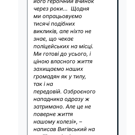
його героїчний вчинок
через роки… Щодня
ми опрацьовуємо
тисячі подібних
викликів, але ніхто не
знає, що чекає
поліцейських на місці.
Ми готові до усього, і
ціною власного життя
захищаємо наших
громадян як у тилу,
так і на
передовій. Озброєного
нападника одразу ж
затримано. Але це не
поверне життя
нашому колезі», –
написав Вигівський на