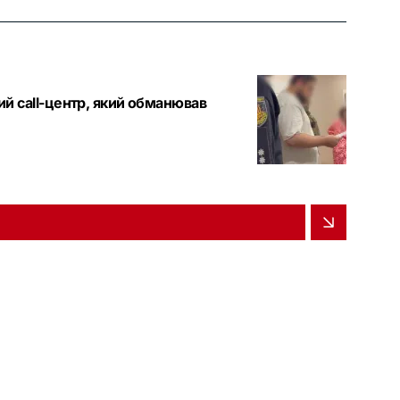
кий call-центр, який обманював