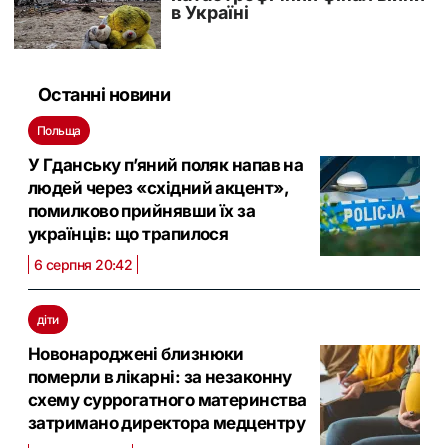
Останні новини
Польща
У Гданську п’яний поляк напав на
людей через «східний акцент»,
помилково прийнявши їх за
українців: що трапилося
6 серпня 20:42
діти
Новонароджені близнюки
померли в лікарні: за незаконну
схему суррогатного материнства
затримано директора медцентру