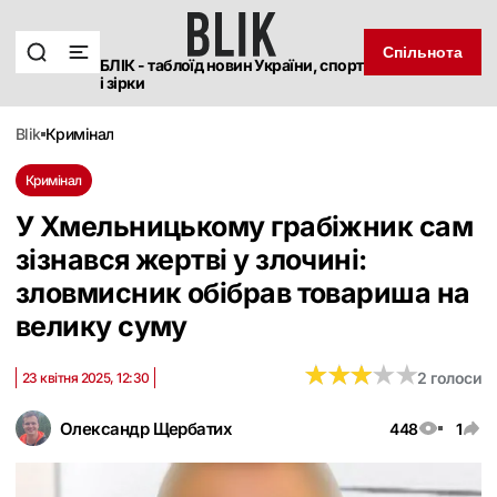
Спільнота
БЛІК - таблоїд новин України, спорт
і зірки
blik
кримінал
Кримінал
У Хмельницькому грабіжник сам
зізнався жертві у злочині:
зловмисник обібрав товариша на
велику суму
★
★
★
★
★
★
★
★
★
★
2 голоси
23 квітня 2025, 12:30
Олександр Щербатих
448
1