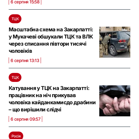
6 серпня 15:58
ТЦК
Масштабна схема на Закарпатті:
у Мукачеві обшукали ТЦК та ВЛК
через списання півтори тисячі
чоловіків
6 серпня 13:13
ТЦК
Катування у ТЦК на Закарпатті:
працівник на ніч прикував
чоловіка кайданкамисдо драбини
– що вирішили слідчі
6 серпня 09:57
Росія