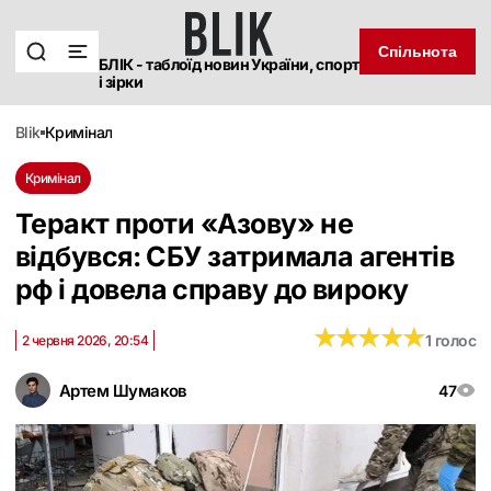
Спільнота
БЛІК - таблоїд новин України, спорт
і зірки
blik
кримінал
Кримінал
Теракт проти «Азову» не
відбувся: СБУ затримала агентів
рф і довела справу до вироку
★
★
★
★
★
★
★
★
★
★
1 голос
2 червня 2026, 20:54
Артем Шумаков
47