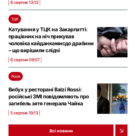
6 серпня 13:13
ТЦК
Катування у ТЦК на Закарпатті:
працівник на ніч прикував
чоловіка кайданкамисдо драбини
– що вирішили слідчі
6 серпня 09:57
Росія
Вибух у ресторані Balzi Rossi:
російські ЗМІ повідомляють про
загибель зятя генерала Чайка
5 серпня 19:13
Всі новини