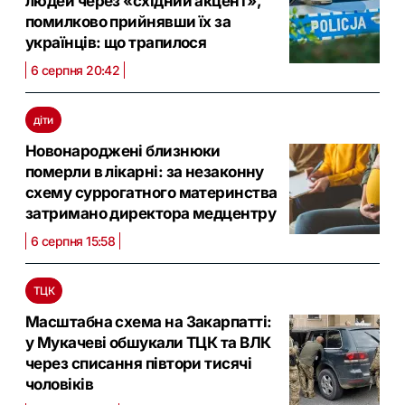
людей через «східний акцент»,
помилково прийнявши їх за
українців: що трапилося
6 серпня 20:42
діти
Новонароджені близнюки
померли в лікарні: за незаконну
схему суррогатного материнства
затримано директора медцентру
6 серпня 15:58
ТЦК
Масштабна схема на Закарпатті:
у Мукачеві обшукали ТЦК та ВЛК
через списання півтори тисячі
чоловіків