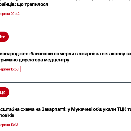
раїнців: що трапилося
серпня 20:42
іти
вонароджені близнюки померли в лікарні: за незаконну с
тримано директора медцентру
серпня 15:58
ТЦК
сштабна схема на Закарпатті: у Мукачеві обшукали ТЦК та
ловіків
серпня 13:13