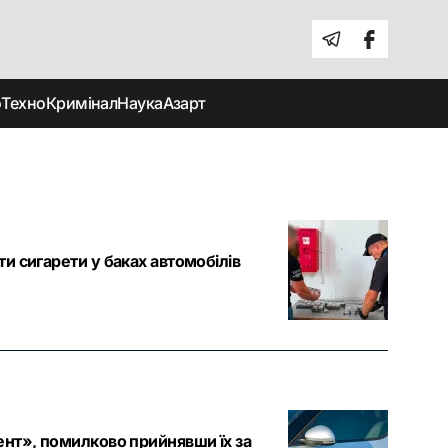
о
Техно
Кримінал
Наука
Азарт
и сигарети у баках автомобілів
ент», помилково прийнявши їх за