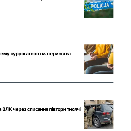
хему суррогатного материнства
 ВЛК через списання півтори тисячі