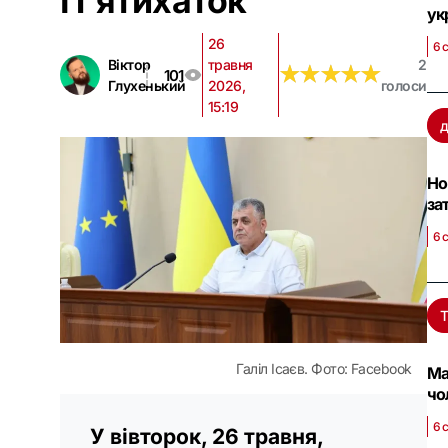
П'ятихаток
ук
26
6 
Віктор
травня
2
★
★
★
★
★
★
★
★
★
★
101
Глухенький
2026,
голоси
15:19
д
Но
за
6 
Галіл Ісаєв. Фото: Facebook
Ма
чо
6 
У вівторок, 26 травня,