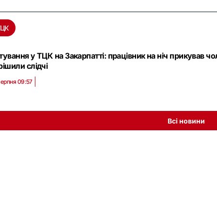
ТЦК
тування у ТЦК на Закарпатті: працівник на ніч прикував 
рішили слідчі
серпня 09:57
Всі новини