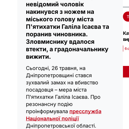
невідомий чоловік
накинувся з ножем на
міського голову міста
П'ятихатки Галіла Ісаєва та
Ка
поранив чиновника.
ви
Зловмиснику вдалося
втекти, а градоначальнику
6 
вижити.
Сьогодні, 26 травня, на
Дніпропетровщині стався
зухвалий замах на вбивство
посадовця – мера міста
П'ятихатки Галіла Ісаєва. Про
резонансну подію
проінформувала
пресслужба
Національної поліції
Дніпропетровської області.