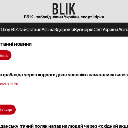
БЛІК - таблоїд новин України, спорт і зірки
т
Шоу BIZ
Лайфстайл
Афіша
Здоров'я
Кулінарія
Світ
Україна
Авт
танні новини
ьвів
нтрабанда через кордон: двоє чоловіків намагалися вивезт
серпня 13:50
Польща
Гданську п’яний поляк напав на людей через «східний акц