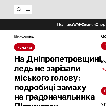
Політика
WAR
Фінанси
Спор
Ос
blik
кримінал
Л
Кримінал
На Дніпропетровщині
Ко
ледь не зарізали
7 
міського голову:
подробиці замаху
на градоначальника
У 