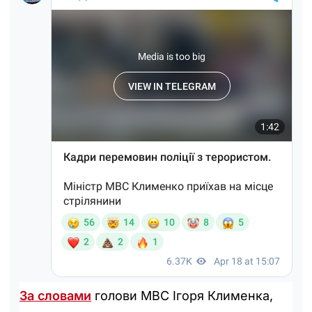
За словами
голови МВС Ігоря Клименка,