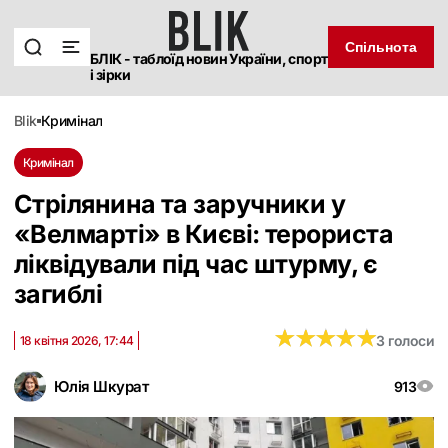
Спільнота
БЛІК - таблоїд новин України, спорт
і зірки
blik
кримінал
Кримінал
Стрілянина та заручники у
«Велмарті» в Києві: терориста
ліквідували під час штурму, є
загиблі
★
★
★
★
★
★
★
★
★
★
3 голоси
18 квітня 2026, 17:44
Юлія Шкурат
913