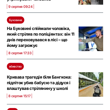
9 серпня 09:24
Буковина
На Буковині спіймали чоловіка,
який стріляв по поліціянтах: він 11
днів переховувався в лісі – що
йому загрожує
8 серпня 17:33
вбивство
Кривава трагедія біля Бангкока:
підліток убив бабусю та дідуся і
влаштував стрілянину у школі
8 серпня 15:17