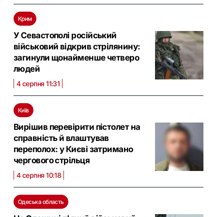
Крим
У Севастополі російський
військовий відкрив стрілянину:
загинули щонайменше четверо
людей
4 серпня 11:31
Київ
Вирішив перевірити пістолет на
справність й влаштував
переполох: у Києві затримано
чергового стрільця
4 серпня 10:18
Одеська область