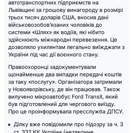
автотранспортних підприємств на
Львівщині за грошову винагороду в розмірі
трьох тисяч доларів США, вносив дані
військовозобов’язаних чоловіків до
системи «Шлях» як водіїв, які нібито
здійснюють міжнародні перевезення. Це
дозволяло ухилянтам легально виїжджати з
України під час дії воєнного стану.
Правоохоронці задокументували
щонайменше два випадки передачі коштів
за таку «послугу». Організатора затримали
у Новояворівську, де він працював. Також
вилучено мікроавтобус Ford Transit, який
був підготовлений для чергового виїзду.
Про це проінформувала пресслужба ДПСУ.
Ділку вже повідомили про підозру за ч. 3
ст. 332 КК України (незаконне