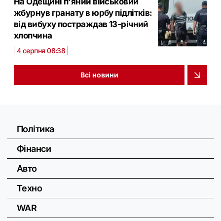
На Одещині п'яний військовий
жбурнув гранату в юрбу підлітків:
від вибуху постраждав 13-річний
хлопчина
4 серпня 08:38
Всі новини
Політика
Фінанси
Авто
Техно
WAR