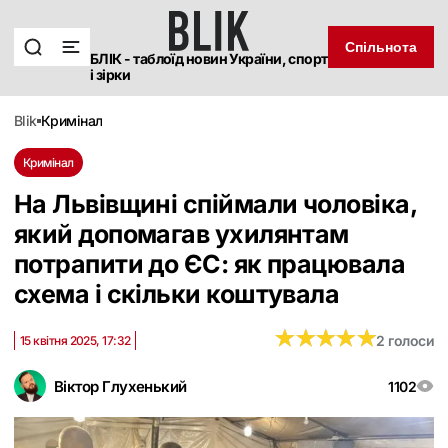
Спільнота
БЛІК - таблоїд новин України, спорт
і зірки
blik
кримінал
Кримінал
На Львівщині спіймали чоловіка,
який допомагав ухилянтам
потрапити до ЄС: як працювала
схема і скільки коштувала
★
★
★
★
★
★
★
★
★
★
2 голоси
15 квітня 2025, 17:32
Віктор Глухенький
1102