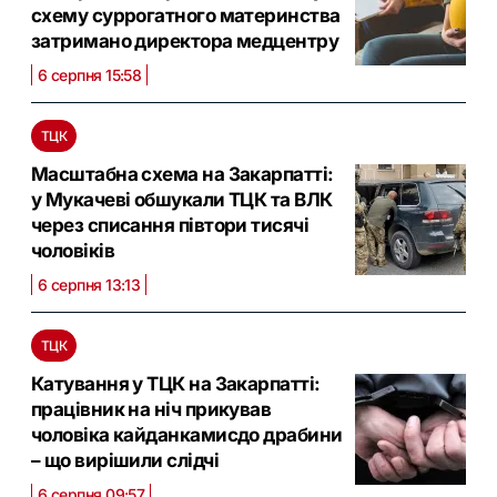
схему суррогатного материнства
затримано директора медцентру
6 серпня 15:58
ТЦК
Масштабна схема на Закарпатті:
у Мукачеві обшукали ТЦК та ВЛК
через списання півтори тисячі
чоловіків
6 серпня 13:13
ТЦК
Катування у ТЦК на Закарпатті:
працівник на ніч прикував
чоловіка кайданкамисдо драбини
– що вирішили слідчі
6 серпня 09:57