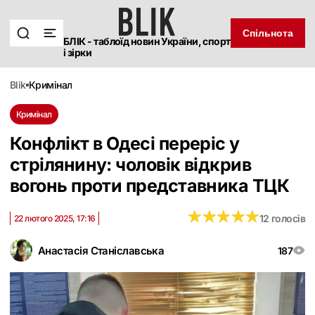
Спільнота
БЛІК - таблоїд новин України, спорт
і зірки
blik
кримінал
Кримінал
Конфлікт в Одесі переріс у
стрілянину: чоловік відкрив
вогонь проти представника ТЦК
★
★
★
★
★
★
★
★
★
★
12 голосів
22 лютого 2025, 17:16
Анастасія Станіславська
187