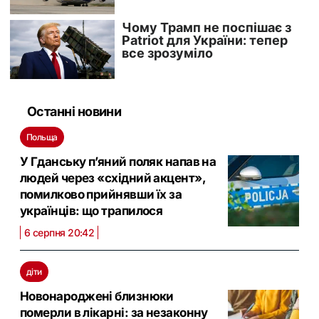
Останні новини
Польща
У Гданську п’яний поляк напав на
людей через «східний акцент»,
помилково прийнявши їх за
українців: що трапилося
6 серпня 20:42
діти
Новонароджені близнюки
померли в лікарні: за незаконну