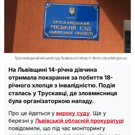
Трускавецький міський суд Львівської області. Фото: zta.arbitr.gov.ua
На Львівщині 14-річна дівчина
отримала покарання за побиття 18-
річного хлопця з інвалідністю. Подія
сталась у Трускавці, де зловмисниця
була організаторкою нападу.
Про це йдеться у
вироку суду
. Ще у
березні у
Львівській обласній прокуратурі
повідомили, що під час моніторингу