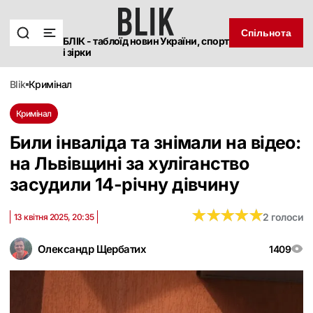
Спільнота
БЛІК - таблоїд новин України, спорт
і зірки
blik
кримінал
Кримінал
Били інваліда та знімали на відео:
на Львівщині за хуліганство
засудили 14-річну дівчину
★
★
★
★
★
★
★
★
★
★
2 голоси
13 квітня 2025, 20:35
Олександр Щербатих
1409