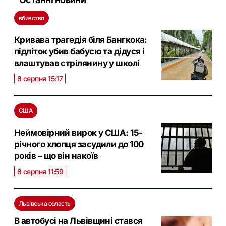
вбивство
Кривава трагедія біля Бангкока:
підліток убив бабусю та дідуся і
влаштував стрілянину у школі
8 серпня 15:17
США
Неймовірний вирок у США: 15-
річного хлопця засудили до 100
років – що він накоїв
8 серпня 11:59
Львівська область
В автобусі на Львівщині стався