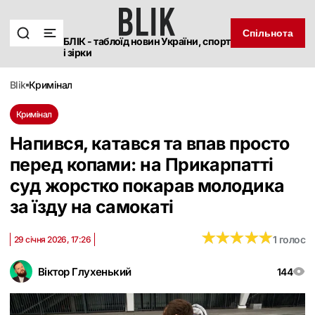
Спільнота
БЛІК - таблоїд новин України, спорт
і зірки
blik
кримінал
Кримінал
Напився, катався та впав просто
перед копами: на Прикарпатті
суд жорстко покарав молодика
за їзду на самокаті
★
★
★
★
★
★
★
★
★
★
1 голос
29 січня 2026, 17:26
Віктор Глухенький
144