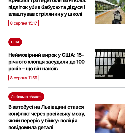
Кривава трагедія біля Бангкока:
підліток убив бабусю та дідуся і
влаштував стрілянину у школі
8 серпня 15:17
США
Неймовірний вирок у США: 15-
річного хлопця засудили до 100
років – що він накоїв
8 серпня 11:59
Львівська область
В автобусі на Львівщині стався
конфлікт через російську мову,
який переріс у бійку: поліція
повідомила деталі