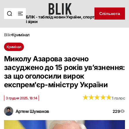
Спільнота
БЛІК - таблоїд новин України, спорт
і зірки
blik
кримінал
Кримінал
Миколу Азарова заочно
засуджено до 15 років ув’язнення:
за що оголосили вирок
експрем'єр-міністру України
★
★
★
★
★
★
★
★
★
★
1 голос
3 грудня 2025, 18:14
Артем Шумаков
229