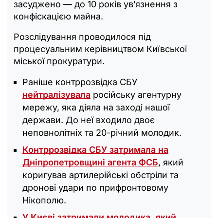
засуджено — до 10 років ув’язнення з
конфіскацією майна.
Розслідування проводилося під
процесуальним керівництвом Київської
міської прокуратури.
Раніше контррозвідка СБУ
нейтралізувала
російську агентурну
мережу, яка діяла на заході нашої
держави. До неї входило двоє
неповнолітніх та 20-річний молодик.
Контррозвідка СБУ затримала на
Дніпропетровщині агента ФСБ
, який
коригував артилерійські обстріли та
дронові удари по прифронтовому
Нікополю.
У Києві затримали молодика, який