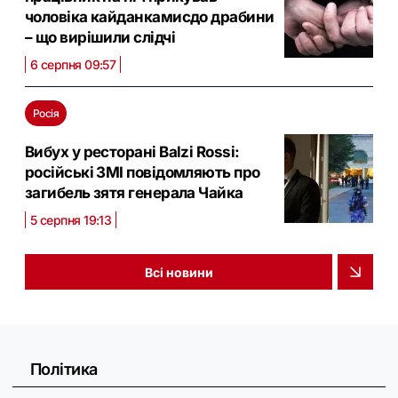
чоловіка кайданкамисдо драбини
– що вирішили слідчі
6 серпня 09:57
Росія
Вибух у ресторані Balzi Rossi:
російські ЗМІ повідомляють про
загибель зятя генерала Чайка
5 серпня 19:13
Всі новини
Політика