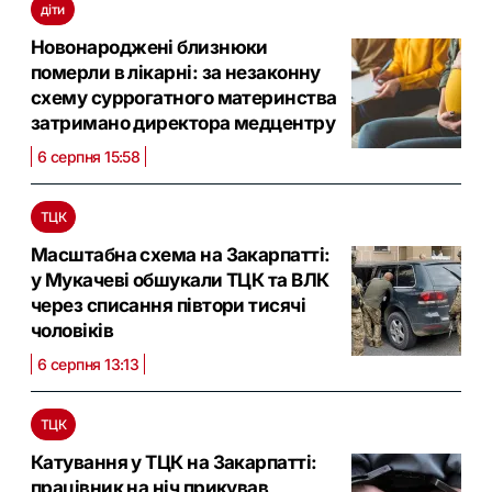
діти
Новонароджені близнюки
померли в лікарні: за незаконну
схему суррогатного материнства
затримано директора медцентру
6 серпня 15:58
ТЦК
Масштабна схема на Закарпатті:
у Мукачеві обшукали ТЦК та ВЛК
через списання півтори тисячі
чоловіків
6 серпня 13:13
ТЦК
Катування у ТЦК на Закарпатті:
працівник на ніч прикував