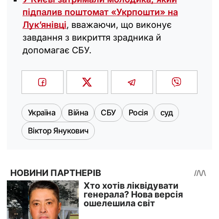
підпалив поштомат «Укрпошти» на
Лукʼянівці
, вважаючи, що виконує
завдання з викриття зрадника й
допомагає СБУ.
Україна
Війна
СБУ
Росія
суд
Віктор Янукович