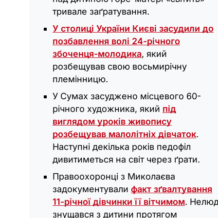
тривале заґратування.
У столиці України Києві засудили до
позбавлення волі 24-річного
збоченця-молодика
, який
розбещував свою восьмирічну
племінницю.
У Сумах засуджено місцевого 60-
річного художника, який
під
виглядом уроків живопису
розбещував малолітніх дівчаток
.
Наступні декілька років педофіл
дивитиметься на світ через ґрати.
Правоохоронці з Миколаєва
задокументували
факт зґвалтування
11-річної дівчинки її вітчимом
. Нелю
знущався з дитини протягом