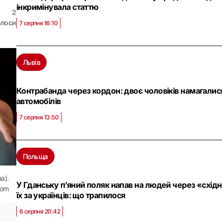
інкримінувала статтю
2
олоси
7 серпня 16:10
Львів
Контрабанда через кордон: двоє чоловіків намагалися
автомобілів
7 серпня 13:50
Польща
а).
У Гданську п’яний поляк напав на людей через «схі
com
їх за українців: що трапилося
6 серпня 20:42