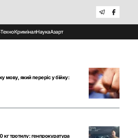
о
Техно
Кримінал
Наука
Азарт
ку мову, який переріс у бійку:
0 кг тротилу: генпрокуратура