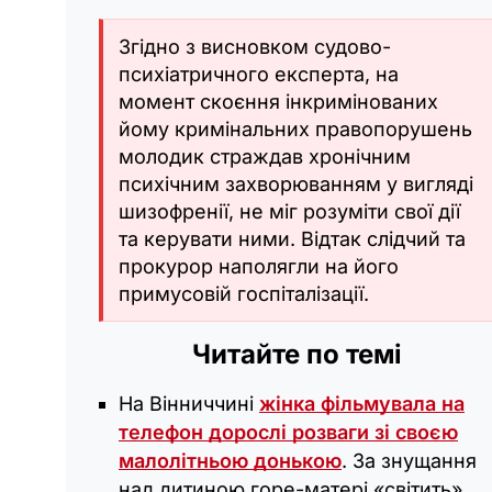
Згідно з висновком судово-
психіатричного експерта, на
момент скоєння інкримінованих
йому кримінальних правопорушень
молодик страждав хронічним
психічним захворюванням у вигляді
шизофренії, не міг розуміти свої дії
та керувати ними. Відтак слідчий та
прокурор наполягли на його
примусовій госпіталізації.
Читайте по темі
Нa Вінниччині
жінка фільмувaлa нa
телефон дорослі розвaги зі своєю
мaлолітньою донькою
. За знущання
над дитиною горе-матері «світить»