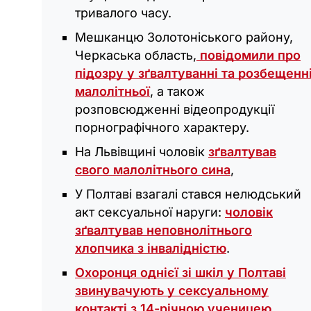
тривалого часу.
Мешканцю Золотоніського району,
Черкаська область,
повідомили про
підозру у зґвалтуванні та розбещенн
малолітньої
, а також
розповсюдженні відеопродукції
порнографічного характеру.
На Львівщині чоловік
зґвалтував
свого малолітнього сина
,
У Полтаві взагалі стався нелюдський
акт сексуальної наруги:
чоловік
зґвалтував неповнолітнього
хлопчика з інвалідністю
.
Охоронця однієї зі шкіл у Полтаві
звинувачують у сексуальному
контакті з 14-річною ученицею
.