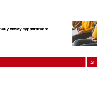
конну схему суррогатного
и