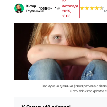
27
Віктор
листопада
★
★
★
★
★
★
★
★
★
★
1065
1
Глухенький
2025,
г
18:03
Засмучена дівчинка (ілюстративна світлин
Фото: thinkstockphotos.