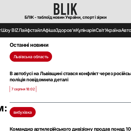
БЛІК - таблоїд новин України, спорт і зірки
т
Шоу BIZ
Лайфстайл
Афіша
Здоров'я
Кулінарія
Світ
Україна
Авт
Останні новини
Львівська область
В автобусі на Львівщині стався конфлікт через російсь
поліція повідомила деталі
7 серпня 18:02
м:
вибухівка
Командир артилерійського дивізіону продав понад 10