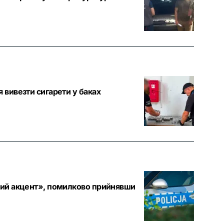
 вивезти сигарети у баках
дний акцент», помилково прийнявши