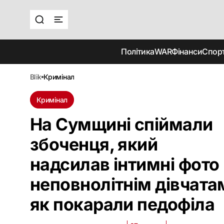
Політика
WAR
Фінанси
Спор
blik
кримінал
Кримінал
На Сумщині спіймали
збоченця, який
надсилав інтимні фото
неповнолітнім дівчата
як покарали педофіла