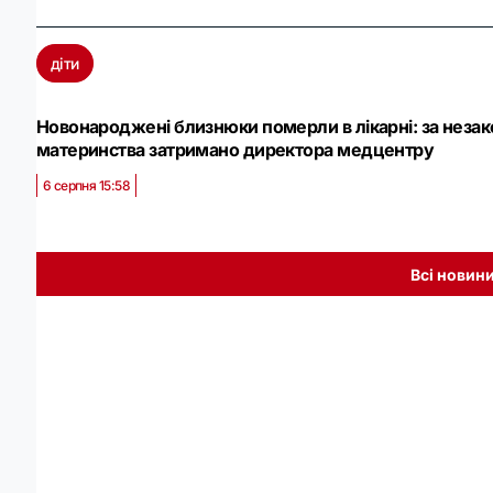
діти
Новонароджені близнюки померли в лікарні: за неза
материнства затримано директора медцентру
6 серпня 15:58
Всі новин