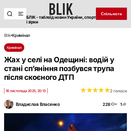
Спільнота
БЛІК - таблоїд новин України, спорт
і зірки
blik
кримінал
Кримінал
Жах у селі на Одещині: водій у
стані сп’яніння позбувся трупа
після скоєного ДТП
★
★
★
★
★
★
★
★
★
★
2 голоси
16 листопада 2025, 20:13
Владислав Власенко
228
1