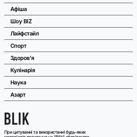
Афіша
Шоу BIZ
Лайфстайл
Спорт
Здоров'я
Кулінарія
Наука
Азарт
При цитуванні та використанні будь-яких
матеріалів посилання на "Blik" обов'язкове