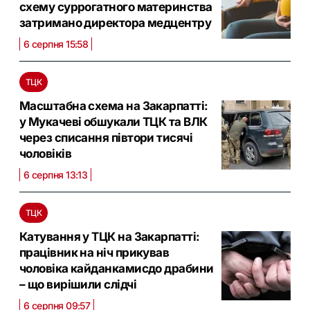
схему суррогатного материнства
затримано директора медцентру
6 серпня 15:58
ТЦК
Масштабна схема на Закарпатті:
у Мукачеві обшукали ТЦК та ВЛК
через списання півтори тисячі
чоловіків
6 серпня 13:13
ТЦК
Катування у ТЦК на Закарпатті:
працівник на ніч прикував
чоловіка кайданкамисдо драбини
– що вирішили слідчі
6 серпня 09:57