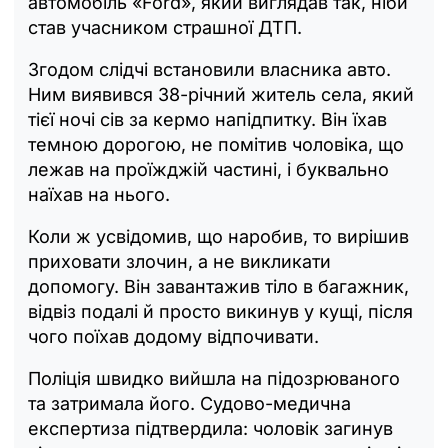
автомобіль «Ford», який виглядав так, ніби
став учасником страшної ДТП.
Згодом слідчі встановили власника авто.
Ним виявився 38-річний житель села, який
тієї ночі сів за кермо напідпитку. Він їхав
темною дорогою, не помітив чоловіка, що
лежав на проїжджій частині, і буквально
наїхав на нього.
Коли ж усвідомив, що наробив, то вирішив
приховати злочин, а не викликати
допомогу. Він завантажив тіло в багажник,
відвіз подалі й просто викинув у кущі, після
чого поїхав додому відпочивати.
Поліція швидко вийшла на підозрюваного
та затримала його. Судово-медична
експертиза підтвердила: чоловік загинув