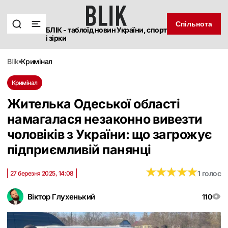
Спільнота
БЛІК - таблоїд новин України, спорт
і зірки
blik
кримінал
Кримінал
Жителька Одеської області
намагалася незаконно вивезти
чоловіків з України: що загрожує
підприємливій панянці
★
★
★
★
★
★
★
★
★
★
1 голос
27 березня 2025, 14:08
Віктор Глухенький
110