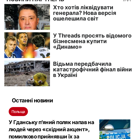
Останні новини
Польща
У Гданську п’яний поляк напав на
людей через «східний акцент»,
помилково прийнявши їх за