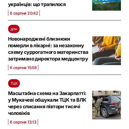
українців: що трапилося
6 серпня 20:42
діти
Новонароджені близнюки
померли в лікарні: за незаконну
схему суррогатного материнства
затримано директора медцентру
6 серпня 15:58
ТЦК
Масштабна схема на Закарпатті:
у Мукачеві обшукали ТЦК та ВЛК
через списання півтори тисячі
чоловіків
6 серпня 13:13