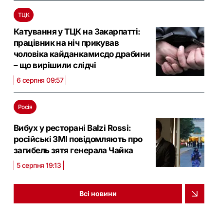
ТЦК
Катування у ТЦК на Закарпатті:
працівник на ніч прикував
чоловіка кайданкамисдо драбини
– що вирішили слідчі
6 серпня 09:57
Росія
Вибух у ресторані Balzi Rossi:
російські ЗМІ повідомляють про
загибель зятя генерала Чайка
5 серпня 19:13
Всі новини