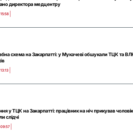
ано директора медцентру
 15:58
бна схема на Закарпатті: у Мукачеві обшукали ТЦК та ВЛК
ів
 13:13
ння у ТЦК на Закарпатті: працівник на ніч прикував чолов
и слідчі
 09:57