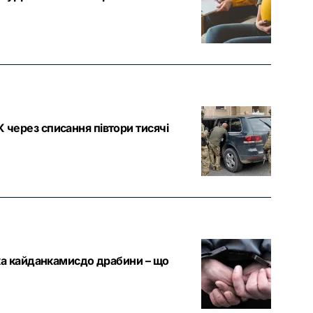
 через списання півтори тисячі
іка кайданкамисдо драбини – що