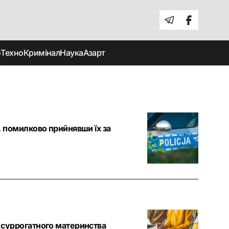
о
Техно
Кримінал
Наука
Азарт
, помилково прийнявши їх за
 суррогатного материнства