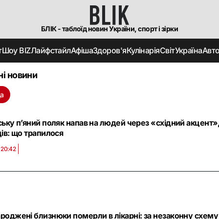
БЛІК - таблоїд новин України, спорт і зірки
т
Шоу BIZ
Лайфстайл
Афіша
Здоров'я
Кулінарія
Світ
Україна
Авт
ні новини
а
ську п’яний поляк напав на людей через «східний акцент»
ців: що трапилося
 20:42
роджені близнюки померли в лікарні: за незаконну схему