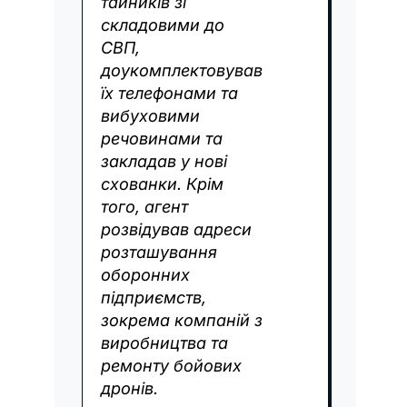
тайників зі
складовими до
СВП,
доукомплектовував
їх телефонами та
вибуховими
речовинами та
закладав у нові
схованки. Крім
того, агент
розвідував адреси
розташування
оборонних
підприємств,
зокрема компаній з
виробництва та
ремонту бойових
дронів.