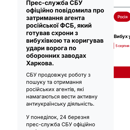
Прес-служба СБУ
офіційно повідомила про
затримання агента
Росія
російської ФСБ, який
готував схрони з
Вибух у
вибухівкою та коригував
5 серпня 
удари ворога по
оборонних заводах
Харкова.
СБУ продовжує роботу з
пошуку та отримання
російських агентів, які
намагаються вести активну
антиукраїнську діяльність.
У понеділок, 24 березня
прес-служба СБУ офіційно