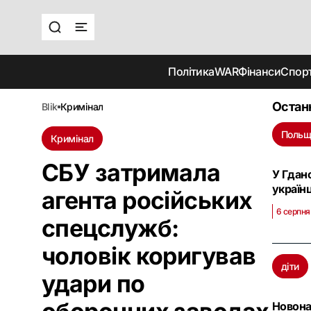
Політика
WAR
Фінанси
Спор
Остан
blik
кримінал
Польщ
Кримінал
СБУ затримала
У Гдан
україн
агента російських
6 серпня
спецслужб:
чоловік коригував
діти
удари по
Новона