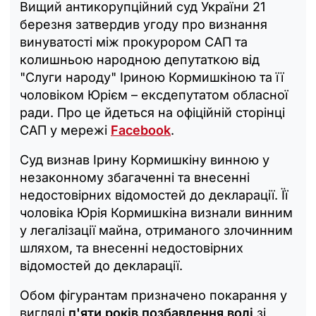
Вищий антикорупційний суд України 21
березня затвердив угоду про визнання
винуватості між прокурором САП та
колишньою народною депутаткою від
"Слуги народу" Іриною Кормишкіною та її
чоловіком Юрієм – ексдепутатом обласної
ради. Про це йдеться на офіційній сторінці
САП у мережі
Facebook
.
Суд визнав Ірину Кормишкіну винною у
незаконному збагаченні та внесенні
недостовірних відомостей до декларації. Її
чоловіка Юрія Кормишкіна визнали винним
у легалізації майна, отриманого злочинним
шляхом, та внесенні недостовірних
відомостей до декларації.
Обом фігурантам призначено покарання у
вигляді
п'яти років позбавлення волі
зі