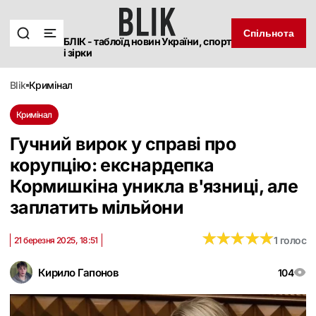
Спільнота
БЛІК - таблоїд новин України, спорт
і зірки
blik
кримінал
Кримінал
Гучний вирок у справі про
корупцію: екснардепка
Кормишкіна уникла в'язниці, але
заплатить мільйони
★
★
★
★
★
★
★
★
★
★
1 голос
21 березня 2025, 18:51
Кирило Гапонов
104