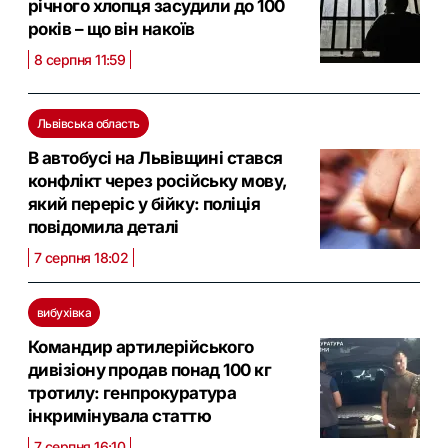
річного хлопця засудили до 100
років – що він накоїв
8 серпня 11:59
Львівська область
В автобусі на Львівщині стався
конфлікт через російську мову,
який переріс у бійку: поліція
повідомила деталі
7 серпня 18:02
вибухівка
Командир артилерійського
дивізіону продав понад 100 кг
тротилу: генпрокуратура
інкримінувала статтю
7 серпня 16:10