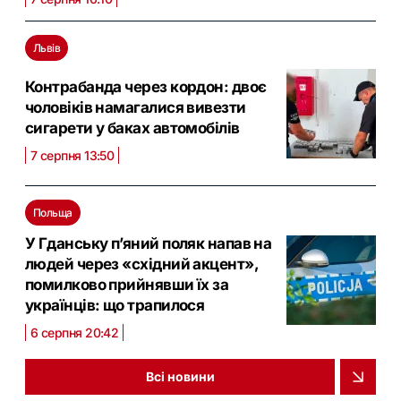
Львів
Контрабанда через кордон: двоє
чоловіків намагалися вивезти
сигарети у баках автомобілів
7 серпня 13:50
Польща
У Гданську п’яний поляк напав на
людей через «східний акцент»,
помилково прийнявши їх за
українців: що трапилося
6 серпня 20:42
Всі новини