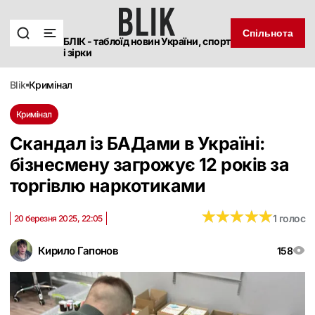
Спільнота
БЛІК - таблоїд новин України, спорт
і зірки
blik
кримінал
Кримінал
Скандал із БАДами в Україні:
бізнесмену загрожує 12 років за
торгівлю наркотиками
★
★
★
★
★
★
★
★
★
★
1 голос
20 березня 2025, 22:05
Кирило Гапонов
158