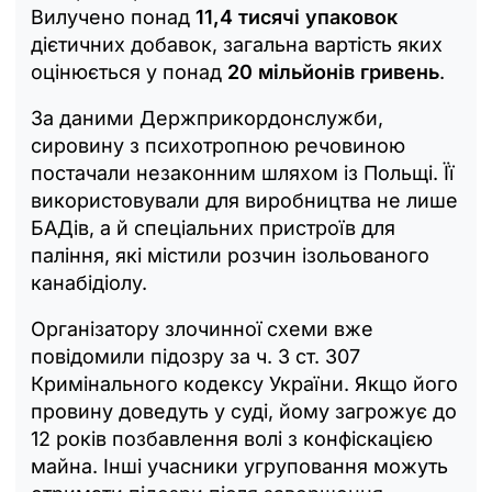
Вилучено понад
11,4 тисячі упаковок
дієтичних добавок, загальна вартість яких
оцінюється у понад
20 мільйонів гривень
.
За даними Держприкордонслужби,
сировину з психотропною речовиною
постачали незаконним шляхом із Польщі. Її
використовували для виробництва не лише
БАДів, а й спеціальних пристроїв для
паління, які містили розчин ізольованого
канабідіолу.
Організатору злочинної схеми вже
повідомили підозру за ч. 3 ст. 307
Кримінального кодексу України. Якщо його
провину доведуть у суді, йому загрожує до
12 років позбавлення волі з конфіскацією
майна. Інші учасники угруповання можуть