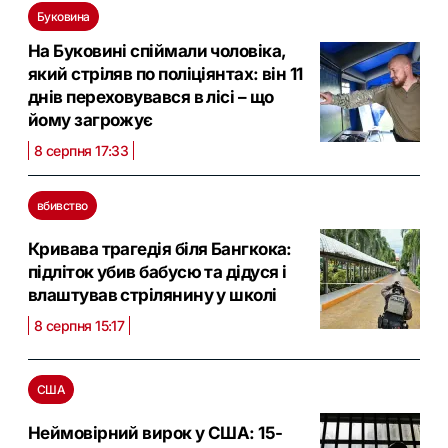
Буковина
На Буковині спіймали чоловіка,
який стріляв по поліціянтах: він 11
днів переховувався в лісі – що
йому загрожує
8 серпня 17:33
вбивство
Кривава трагедія біля Бангкока:
підліток убив бабусю та дідуся і
влаштував стрілянину у школі
8 серпня 15:17
США
Неймовірний вирок у США: 15-