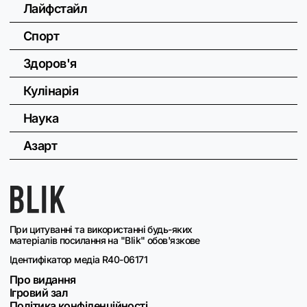
Лайфстайл
Спорт
Здоров'я
Кулінарія
Наука
Азарт
При цитуванні та використанні будь-яких
матеріалів посилання на "Blik" обов'язкове
Ідентифікатор медіа R40-06171
Про видання
Ігровий зал
Політика конфіденційності