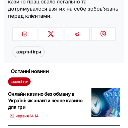
казино працювало легально та
дотримувалося взятих на себе зобов'язань
перед клієнтами.
азартні ігри
Останні новини
азартні ігри
Онлайн казино без обману в
Україні: як знайти чесне казино
для гри
22 червня 14:14