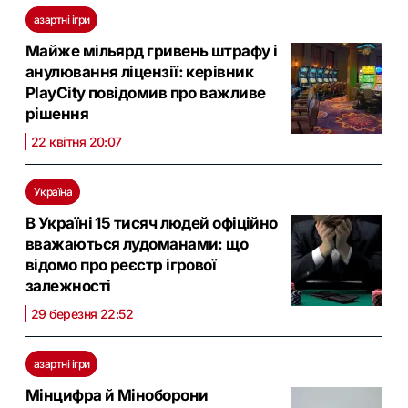
азартні ігри
Майже мільярд гривень штрафу і
анулювання ліцензії: керівник
PlayCity повідомив про важливе
рішення
22 квітня 20:07
Україна
В Україні 15 тисяч людей офіційно
вважаються лудоманами: що
відомо про реєстр ігрової
залежності
29 березня 22:52
азартні ігри
Мінцифра й Міноборони