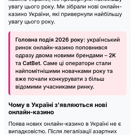
увагу цього року. Ми зібрали нові онлайн-
казино України, які привернули найбільшу
увагу цього року.
Головна подія 2026 року:
український
ринок онлайн-казино поповнився
одразу двома новими брендами –
2K
та
CatBet
. Саме ці оператори стали
найпомітнішими новачками року та
вже почали конкурувати з більш
відомими учасниками ринку.
Чому в Україні з'являються нові
онлайн-казино
Поява нових онлайн-казино в Україні не є
випадковістю. Після легалізації азартних