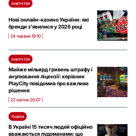
азартні ігри
Нові онлайн-казино України: які
бренди з'явилися у 2026 році
24 червня 19:10
азартні ігри
Майже мільярд гривень штрафу і
анулювання ліцензії: керівник
PlayCity повідомив про важливе
рішення
22 квітня 20:07
Україна
В Україні 15 тисяч людей офіційно
вважаються лудоманами: що