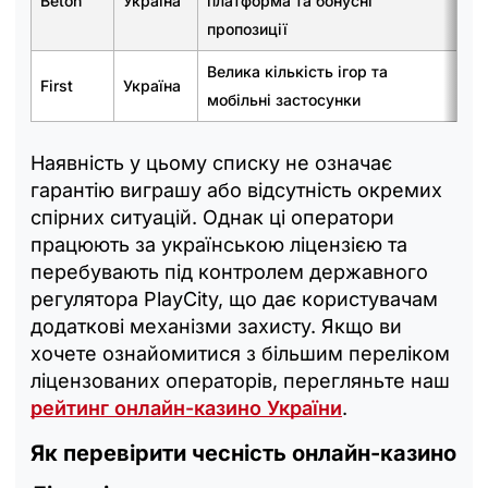
Beton
Україна
платформа та бонусні 
пропозиції
Велика кількість ігор та 
First
Україна
мобільні застосунки
Наявність у цьому списку не означає
гарантію виграшу або відсутність окремих
спірних ситуацій. Однак ці оператори
працюють за українською ліцензією та
перебувають під контролем державного
регулятора PlayCity, що дає користувачам
додаткові механізми захисту. Якщо ви
хочете ознайомитися з більшим переліком
ліцензованих операторів, перегляньте наш
рейтинг онлайн-казино України
.
Як перевірити чесність онлайн-казино