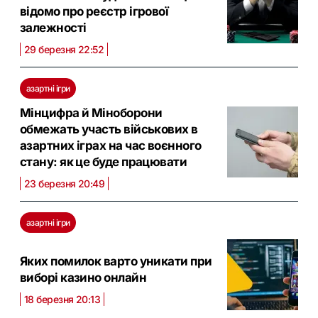
відомо про реєстр ігрової
залежності
29 березня 22:52
азартні ігри
Мінцифра й Міноборони
обмежать участь військових в
азартних іграх на час воєнного
стану: як це буде працювати
23 березня 20:49
азартні ігри
Яких помилок варто уникати при
виборі казино онлайн
18 березня 20:13