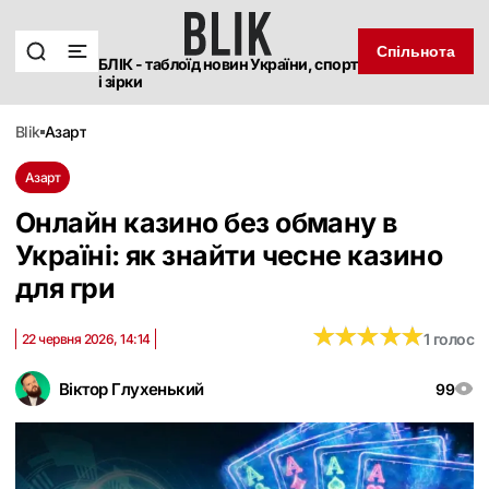
Спільнота
БЛІК - таблоїд новин України, спорт
і зірки
blik
азарт
Азарт
Онлайн казино без обману в
Україні: як знайти чесне казино
для гри
★
★
★
★
★
★
★
★
★
★
1 голос
22 червня 2026, 14:14
Віктор Глухенький
99