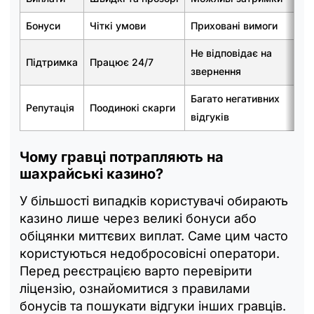
Бонуси
Чіткі умови
Приховані вимоги
Не відповідає на 
Підтримка
Працює 24/7
звернення
Багато негативних 
Репутація
Поодинокі скарги
відгуків
Чому гравці потрапляють на
шахрайські казино?
У більшості випадків користувачі обирають
казино лише через великі бонуси або
обіцянки миттєвих виплат. Саме цим часто
користуються недобросовісні оператори.
Перед реєстрацією варто перевірити
ліцензію, ознайомитися з правилами
бонусів та пошукати відгуки інших гравців.