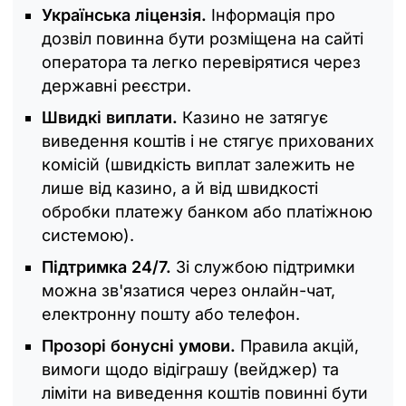
Українська ліцензія.
Інформація про
дозвіл повинна бути розміщена на сайті
оператора та легко перевірятися через
державні реєстри.
Швидкі виплати.
Казино не затягує
виведення коштів і не стягує прихованих
комісій (швидкість виплат залежить не
лише від казино, а й від швидкості
обробки платежу банком або платіжною
системою).
Підтримка 24/7.
Зі службою підтримки
можна зв'язатися через онлайн-чат,
електронну пошту або телефон.
Прозорі бонусні умови.
Правила акцій,
вимоги щодо відіграшу (вейджер) та
ліміти на виведення коштів повинні бути