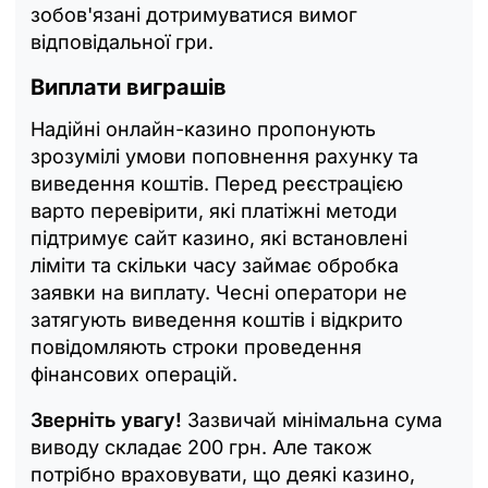
зобов'язані дотримуватися вимог
відповідальної гри.
Виплати виграшів
Надійні онлайн-казино пропонують
зрозумілі умови поповнення рахунку та
виведення коштів. Перед реєстрацією
варто перевірити, які платіжні методи
підтримує сайт казино, які встановлені
ліміти та скільки часу займає обробка
заявки на виплату. Чесні оператори не
затягують виведення коштів і відкрито
повідомляють строки проведення
фінансових операцій.
Зверніть увагу!
Зазвичай мінімальна сума
виводу складає 200 грн. Але також
потрібно враховувати, що деякі казино,