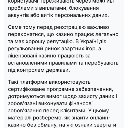
користувачі переживають через можливі
проблеми з виплатами, блокування
акаунтів або витік персональних даних.
Саме тому перед реєстрацією важливо
переконатися, що казино працює легально
та має хорошу репутацію. В Україні діє
регульований ринок азартних ігор, а
ліцензовані казино працюють за
встановленими правилами та перебувають
під контролем держави.
Такі платформи використовують
сертифіковане програмне забезпечення,
дотримуються вимог щодо захисту даних і
зобов'язані виконувати фінансові
зобов'язання перед клієнтами. У цьому
матеріалі розберемо, як знайти онлайн-
казино без обману, на які ознаки звертати