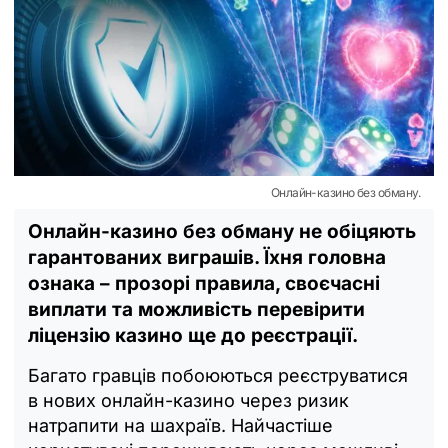
Онлайн-казино без обману.
Онлайн-казино без обману не обіцяють
гарантованих виграшів. Їхня головна
ознака – прозорі правила, своєчасні
виплати та можливість перевірити
ліцензію казино ще до реєстрації.
Багато гравців побоюються реєструватися
в нових онлайн-казино через ризик
натрапити на шахраїв. Найчастіше