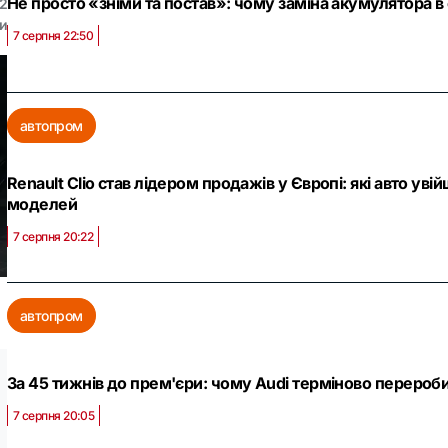
Не просто «зніми та постав»: чому заміна акумулятора в
2
и
7 серпня 22:50
автопром
Renault Clio став лідером продажів у Європі: які авто ув
моделей
7 серпня 20:22
автопром
За 45 тижнів до прем'єри: чому Audi терміново переро
7 серпня 20:05