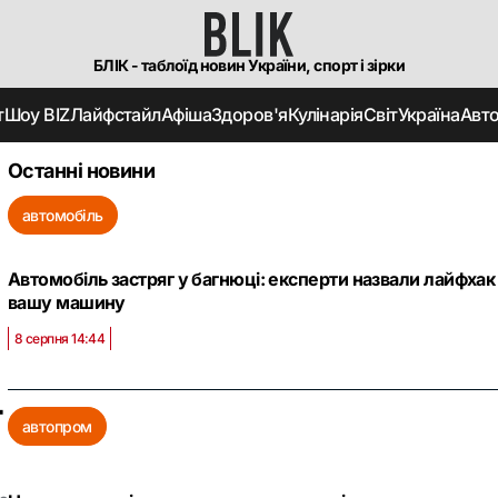
БЛІК - таблоїд новин України, спорт і зірки
т
Шоу BIZ
Лайфстайл
Афіша
Здоров'я
Кулінарія
Світ
Україна
Авт
Останні новини
автомобіль
Автомобіль застряг у багнюці: експерти назвали лайфхак
вашу машину
8 серпня 14:44
-
автопром