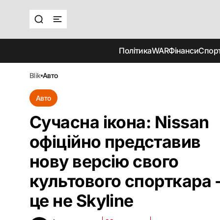
Політика
WAR
Фінанси
Спор
blik
авто
Авто
Сучасна ікона: Nissan
офіційно представив
нову версію свого
культового спорткара 
це не Skyline