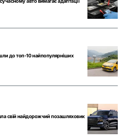
 сучасному авто вимагає адаптації
ійшли до топ-10 найпопулярніших
била свій найдорожчий позашляховик