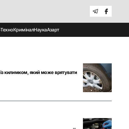
о
Техно
Кримінал
Наука
Азарт
 із килимком, який може врятувати