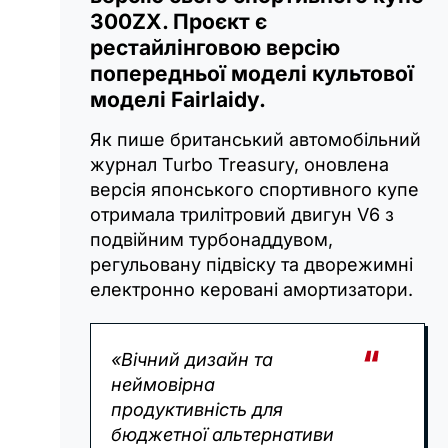
300ZX. Проєкт є
рестайлінговою версію
попередньої моделі культової
моделі Fairlaidy.
Як пише британський автомобільний
журнал Turbo Treasury, оновлена
версія японського спортивного купе
отримала трилітровий двигун V6 з
подвійним турбонаддувом,
регульовану підвіску та дворежимні
електронно керовані амортизатори.
«Вічний дизайн та
неймовірна
продуктивність для
бюджетної альтернативи