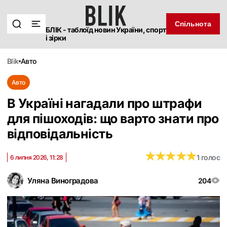
Спільнота
БЛІК - таблоїд новин України, спорт
і зірки
blik
авто
Авто
В Україні нагадали про штрафи
для пішоходів: що варто знати про
відповідальність
★
★
★
★
★
★
★
★
★
★
1 голос
6 липня 2026, 11:28
Уляна Виноградова
204