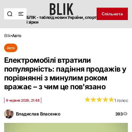
Спільнота
БЛІК - таблоїд новин України, спорт
і зірки
blik
авто
Авто
Електромобілі втратили
популярність: падіння продажів у
порівнянні з минулим роком
вражає – з чим це пов'язано
★
★
★
★
★
★
★
★
★
★
1 голос
9 червня 2026, 21:48
Владислав Власенко
393