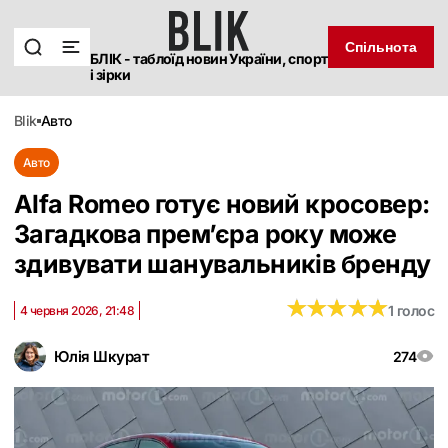
Спільнота
БЛІК - таблоїд новин України, спорт
і зірки
blik
авто
Авто
Alfa Romeo готує новий кросовер:
Загадкова прем’єра року може
здивувати шанувальників бренду
★
★
★
★
★
★
★
★
★
★
1 голос
4 червня 2026, 21:48
Юлія Шкурат
274