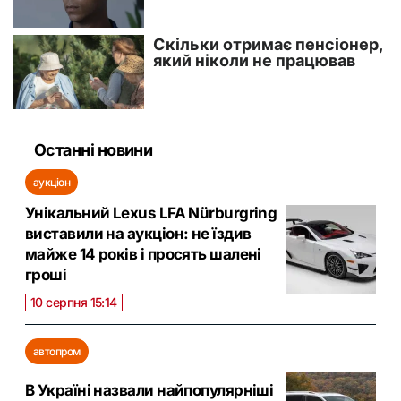
Останні новини
аукціон
Унікальний Lexus LFA Nürburgring
виставили на аукціон: не їздив
майже 14 років і просять шалені
гроші
10 серпня 15:14
автопром
В Україні назвали найпопулярніші