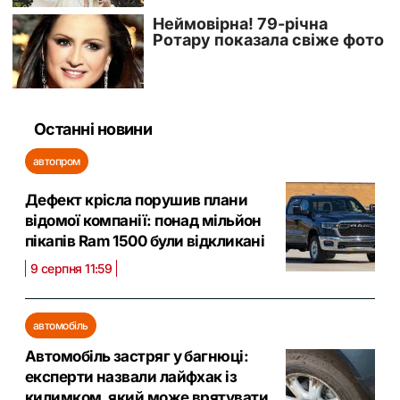
Останні новини
автопром
Дефект крісла порушив плани
відомої компанії: понад мільйон
пікапів Ram 1500 були відкликані
9 серпня 11:59
автомобіль
Автомобіль застряг у багнюці:
експерти назвали лайфхак із
килимком, який може врятувати