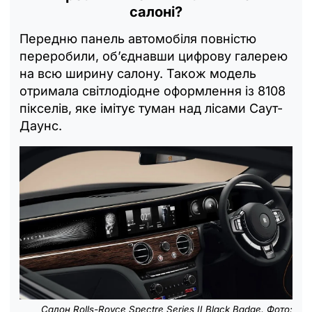
салоні?
Передню панель автомобіля повністю
переробили, об’єднавши цифрову галерею
на всю ширину салону. Також модель
отримала світлодіодне оформлення із 8108
пікселів, яке імітує туман над лісами Саут-
Даунс.
Салон
Rolls-Royce Spectre Series II Black Badge. Фото: