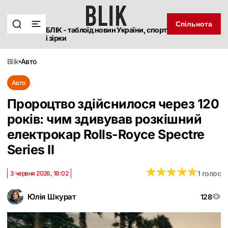
Спільнота
БЛІК - таблоїд новин України, спорт
і зірки
blik
авто
Авто
Пророцтво здійснилося через 120
років: чим здивував розкішний
електрокар Rolls-Royce Spectre
Series II
★
★
★
★
★
★
★
★
★
★
1 голос
3 червня 2026, 18:02
Юлія Шкурат
128