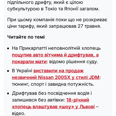
підпільного дрифту, який є цілою
субкультурою в Токіо та Японії загалом.
При цьому компанія поки що не розкриває
ціни тарифу, який запрацював 27 травня.
Читайте по темі
На Прикарпатті неповнолітній хлопець
поцупив авто вітчима й дрифтував, а
покарали мати
: відомо рішення суду.
В Україні
виставили на продаж
незвичний Nissan 200SX у стилі JDM
:
тюнинг, спорт і завидна потужність.
Дрифтував без посвідчення водія і
залишився без автівки:
18-річний
хлопець влаштував «шоу» у Львові
–
відео.