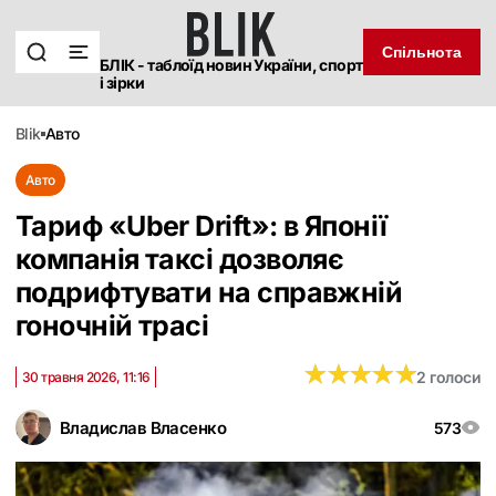
Спільнота
БЛІК - таблоїд новин України, спорт
і зірки
blik
авто
Авто
Тариф «Uber Drift»: в Японії
компанія таксі дозволяє
подрифтувати на справжній
гоночній трасі
★
★
★
★
★
★
★
★
★
★
2 голоси
30 травня 2026, 11:16
Владислав Власенко
573