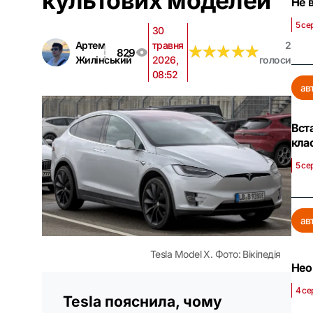
культових моделей
Не 
5 се
30
Артем
травня
2
★
★
★
★
★
★
★
★
★
★
829
Жилінський
2026,
голоси
08:52
ав
Вст
клас
5 се
ав
Tesla Model Х. Фото: Вікіпедія
Нео
4 се
Tesla пояснила, чому