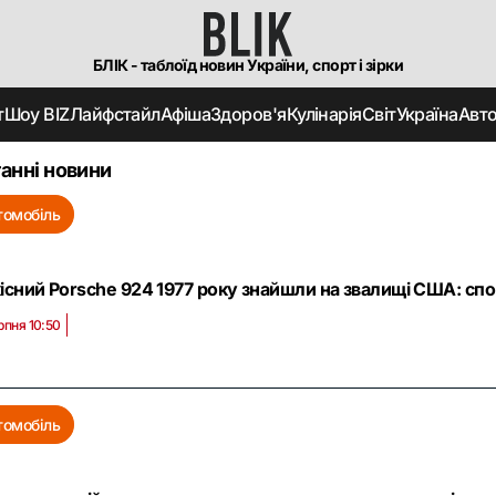
БЛІК - таблоїд новин України, спорт і зірки
т
Шоу BIZ
Лайфстайл
Афіша
Здоров'я
Кулінарія
Світ
Україна
Авт
анні новини
томобіль
кісний Porsche 924 1977 року знайшли на звалищі США: с
рпня 10:50
томобіль