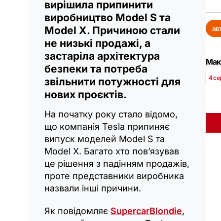
вирішила припинити
виробництво Model S та
Model X. Причиною стали
ав
не низькі продажі, а
застаріла архітектура
Мак
безпеки та потреба
4 се
звільнити потужності для
нових проєктів.
На початку року стало відомо,
що компанія Tesla припиняє
випуск моделей Model S та
Model X. Багато хто пов’язував
це рішення з падінням продажів,
проте представники виробника
назвали інші причини.
Як повідомляє
SupercarBlondie
,