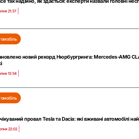
все так надійно, як здається: експерти назвали головні не
рпня 21:37
томобіль
ановлено новий рекорд Нюрбургринга: Mercedes-AMG CL
і
рпня 13:54
томобіль
чікуваний провал Tesla та Dacia: які вживані автомобілі н
рпня 22:02