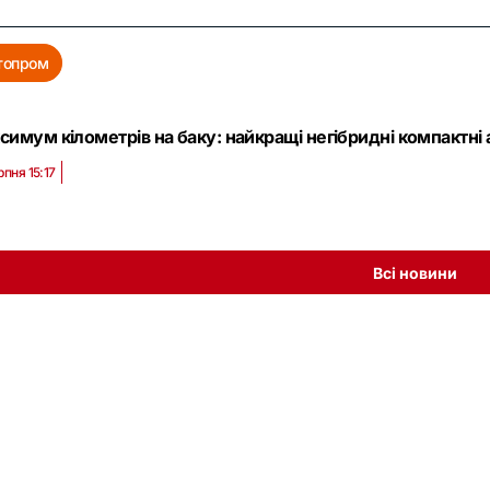
топром
симум кілометрів на баку: найкращі негібридні компактні
рпня 15:17
Всі новини