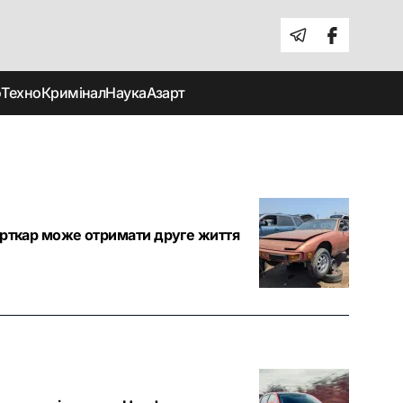
о
Техно
Кримінал
Наука
Азарт
порткар може отримати друге життя