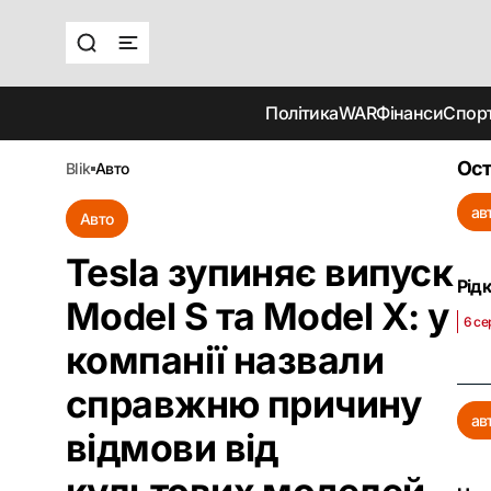
Політика
WAR
Фінанси
Спор
Ост
blik
авто
ав
Авто
Tesla зупиняє випуск
Рід
Model S та Model X: у
6 се
компанії назвали
справжню причину
ав
відмови від