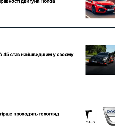
справності двигуна Honda
A 45 став найшвидшим у своєму
айгірше проходять техогляд