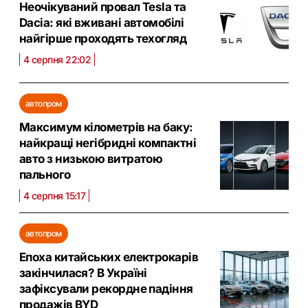
Неочікуваний провал Tesla та
Dacia: які вживані автомобілі
найгірше проходять техогляд
4 серпня 22:02
автопром
Максимум кілометрів на баку:
найкращі негібридні компактні
авто з низькою витратою
пального
4 серпня 15:17
автопром
Епоха китайських електрокарів
закінчилася? В Україні
зафіксували рекордне падіння
продажів BYD