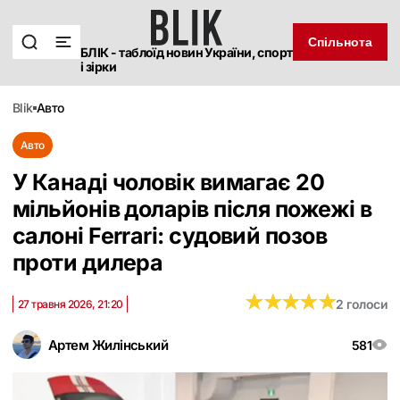
Спільнота
БЛІК - таблоїд новин України, спорт
і зірки
blik
авто
Авто
У Канаді чоловік вимагає 20
мільйонів доларів після пожежі в
салоні Ferrari: судовий позов
проти дилера
★
★
★
★
★
★
★
★
★
★
2 голоси
27 травня 2026, 21:20
Артем Жилінський
581