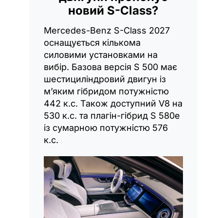
новий S-Class?
Mercedes-Benz S-Class 2027
оснащується кількома
силовими установками на
вибір. Базова версія S 500 має
шестициліндровий двигун із
м’яким гібридом потужністю
442 к.с. Також доступний V8 на
530 к.с. та плагін-гібрид S 580e
із сумарною потужністю 576
к.с.