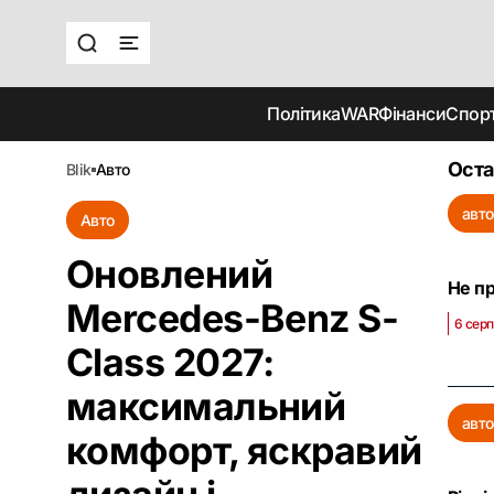
Політика
WAR
Фінанси
Спор
Оста
blik
авто
авт
Авто
Оновлений
Не пр
Mercedes-Benz S-
6 серп
Class 2027:
максимальний
авто
комфорт, яскравий