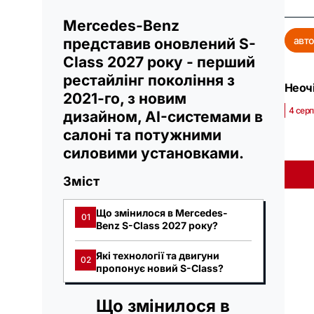
Mercedes-Benz
авто
представив оновлений S-
Class 2027 року - перший
рестайлінг покоління з
Неочі
2021-го, з новим
4 серп
дизайном, AI-системами в
салоні та потужними
силовими установками.
Зміст
Що змінилося в Mercedes-
01
Benz S-Class 2027 року?
Які технології та двигуни
02
пропонує новий S-Class?
Що змінилося в