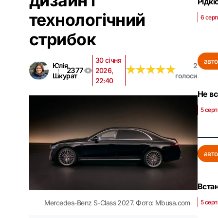
дизайн і
Рідкі
технологічний
6 серп
стрибок
30 січня
авто
Юлія
2
★
★
★
★
★
★
★
★
★
★
2377
2026,
Шкурат
голоси
22:40
Не вс
5 серп
авто
Вста
Mercedes-Benz S-Class 2027. Фото: Mbusa.com
5 серп