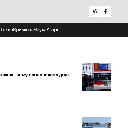
о
Техно
Кримінал
Наука
Азарт
івках і чому вона зникає з доріг