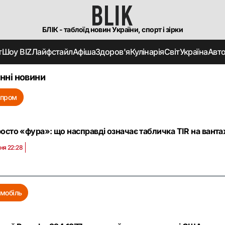
БЛІК - таблоїд новин України, спорт і зірки
т
Шоу BIZ
Лайфстайл
Афіша
Здоров'я
Кулінарія
Світ
Україна
Авт
нні новини
опром
осто «фура»: що насправді означає табличка TIR на вантаж
ня 22:28
мобіль