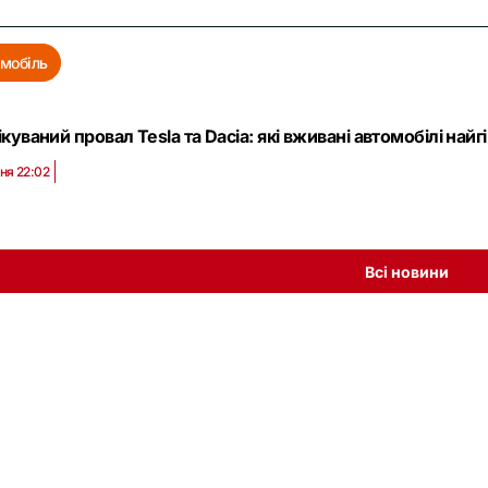
мобіль
куваний провал Tesla та Dacia: які вживані автомобілі най
ня 22:02
Всі новини