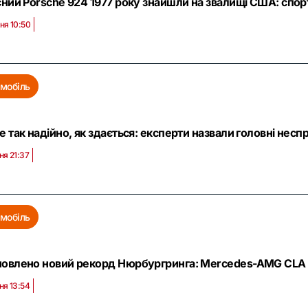
сний Porsche 924 1977 року знайшли на звалищі США: спо
ня 10:50
мобіль
е так надійно, як здається: експерти назвали головні несп
ня 21:37
мобіль
новлено новий рекорд Нюрбургринга: Mercedes-AMG CLA 
ня 13:54