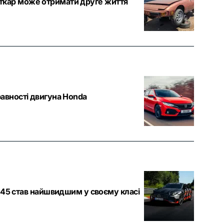
рткар може отримати друге життя
равності двигуна Honda
45 став найшвидшим у своєму класі