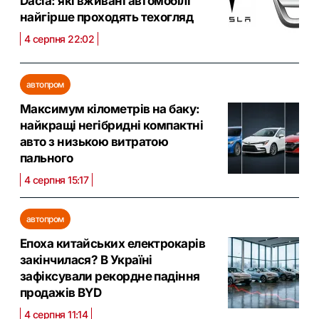
Dacia: які вживані автомобілі
найгірше проходять техогляд
4 серпня 22:02
автопром
Максимум кілометрів на баку:
найкращі негібридні компактні
авто з низькою витратою
пального
4 серпня 15:17
автопром
Епоха китайських електрокарів
закінчилася? В Україні
зафіксували рекордне падіння
продажів BYD
4 серпня 11:14