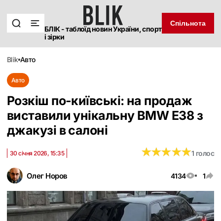
Спільнота
БЛІК - таблоїд новин України, спорт
і зірки
blik
авто
Авто
Розкіш по-київські: на продаж
виставили унікальну BMW E38 з
джакузі в салоні
★
★
★
★
★
★
★
★
★
★
1 голос
30 січня 2026, 15:35
Олег Норов
4134
1