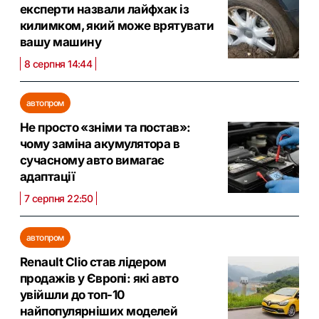
експерти назвали лайфхак із
килимком, який може врятувати
вашу машину
8 серпня 14:44
автопром
Не просто «зніми та постав»:
чому заміна акумулятора в
сучасному авто вимагає
адаптації
7 серпня 22:50
автопром
Renault Clio став лідером
продажів у Європі: які авто
увійшли до топ-10
найпопулярніших моделей