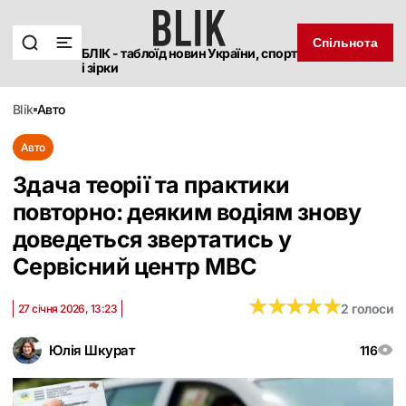
Спільнота
БЛІК - таблоїд новин України, спорт
і зірки
blik
авто
Авто
Здача теорії та практики
повторно: деяким водіям знову
доведеться звертатись у
Сервісний центр МВС
★
★
★
★
★
★
★
★
★
★
2 голоси
27 січня 2026, 13:23
Юлія Шкурат
116