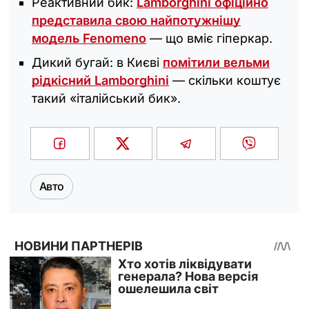
Реактивний бик:
Lamborghini офіційно
представила свою найпотужнішу
модель Fenomeno
— що вміє гіперкар.
Дикий бугай: в Києві
помітили вельми
рідкісний Lamborghini
— скільки коштує
такий «італійський бик».
Авто