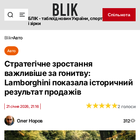
Спільнота
БЛІК - таблоїд новин України, спорт
і зірки
blik
авто
Авто
Стратегічне зростання
важливіше за гонитву:
Lamborghini показала історичний
результат продажів
★
★
★
★
★
★
★
★
★
★
2 голоси
21 січня 2026, 21:16
Олег Норов
312