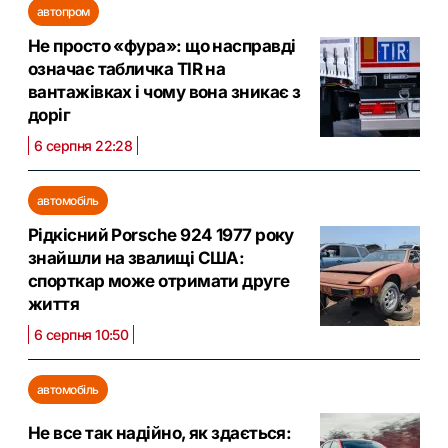
автопром
Не просто «фура»: що насправді
означає табличка TIR на
вантажівках і чому вона зникає з
доріг
6 серпня 22:28
автомобіль
Рідкісний Porsche 924 1977 року
знайшли на звалищі США:
спорткар може отримати друге
життя
6 серпня 10:50
автомобіль
Не все так надійно, як здається: