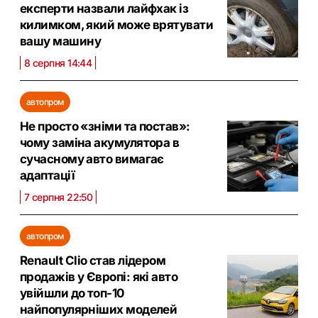
експерти назвали лайфхак із
килимком, який може врятувати
вашу машину
8 серпня 14:44
автопром
Не просто «зніми та постав»:
чому заміна акумулятора в
сучасному авто вимагає
адаптації
7 серпня 22:50
автопром
Renault Clio став лідером
продажів у Європі: які авто
увійшли до топ-10
найпопулярніших моделей