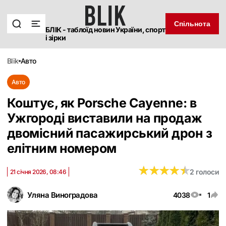
Спільнота
БЛІК - таблоїд новин України, спорт
і зірки
blik
авто
Авто
Коштує, як Porsche Cayenne: в
Ужгороді виставили на продаж
двомісний пасажирський дрон з
елітним номером
★
★
★
★
★
★
★
★
★
★
2 голоси
21 січня 2026, 08:46
Уляна Виноградова
4038
1