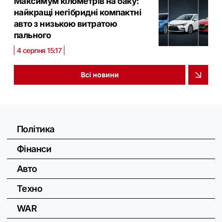
Максимум кілометрів на баку:
найкращі негібридні компактні
авто з низькою витратою
пального
4 серпня 15:17
Всі новини
Політика
Фінанси
Авто
Техно
WAR