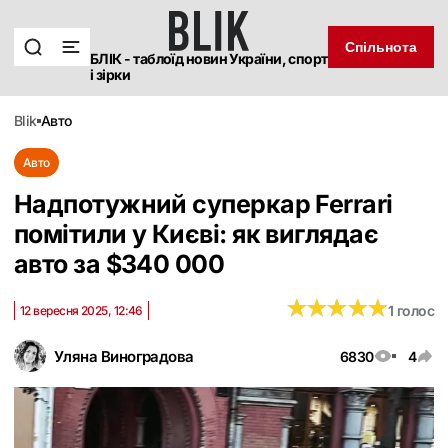
Спільнота
БЛІК - таблоїд новин України, спорт
і зірки
blik
авто
Авто
Надпотужний суперкар Ferrari
помітили у Києві: як виглядає
авто за $340 000
★
★
★
★
★
★
★
★
★
★
1 голос
12 вересня 2025, 12:46
Уляна Виноградова
6830
4