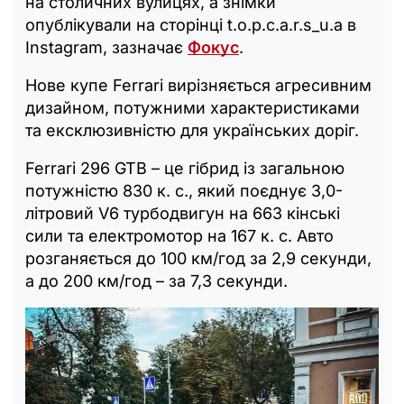
на столичних вулицях, а знімки
опублікували на сторінці t.o.p.c.a.r.s_u.a в
Instagram, зазначає
Фокус
.
Нове купе Ferrari вирізняється агресивним
дизайном, потужними характеристиками
та ексклюзивністю для українських доріг.
Ferrari 296 GTB – це гібрид із загальною
потужністю 830 к. с., який поєднує 3,0-
літровий V6 турбодвигун на 663 кінські
сили та електромотор на 167 к. с. Авто
розганяється до 100 км/год за 2,9 секунди,
а до 200 км/год – за 7,3 секунди.