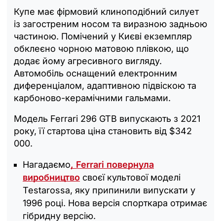
Купе має фірмовий клиноподібний силует
із загостреним носом та виразною задньою
частиною. Помічений у Києві екземпляр
обклеєно чорною матовою плівкою, що
додає йому агресивного вигляду.
Автомобіль оснащений електронним
диференціалом, адаптивною підвіскою та
карбоново-керамічними гальмами.
Модель Ferrari 296 GTB випускають з 2021
року, її стартова ціна становить від $342
000.
Нагадаємо
, Ferrari повернула
виробництво
своєї культової моделі
Testarossa, яку припинили випускати у
1996 році. Нова версія спорткара отримає
гібридну версію.